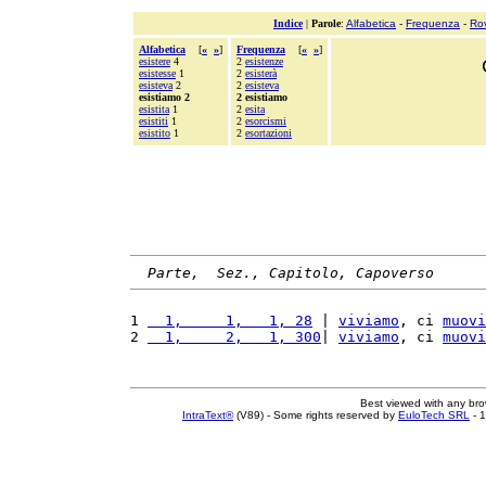
Indice
|
Parole
:
Alfabetica
-
Frequenza
-
Ro
Alfabetica
[
«
»
]
Frequenza
[
«
»
]
esistere
4
2
esistenze
esistesse
1
2
esisterà
esisteva
2
2
esisteva
esistiamo 2
2 esistiamo
esistita
1
2
esita
esistiti
1
2
esorcismi
esistito
1
2
esortazioni
Parte,  Sez., Capitolo, Capoverso
1 
  1,     1,   1, 28
 | 
viviamo
, ci 
muovi
2 
  1,     2,   1, 300
| 
viviamo
, ci 
muovi
Best viewed with any br
IntraText®
(V89) - Some rights reserved by
EuloTech SRL
- 1