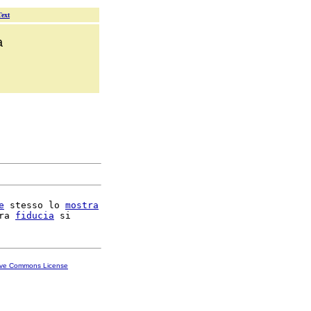
Text
a
e
 stesso lo 
mostra
ra 
fiducia
ive Commons License