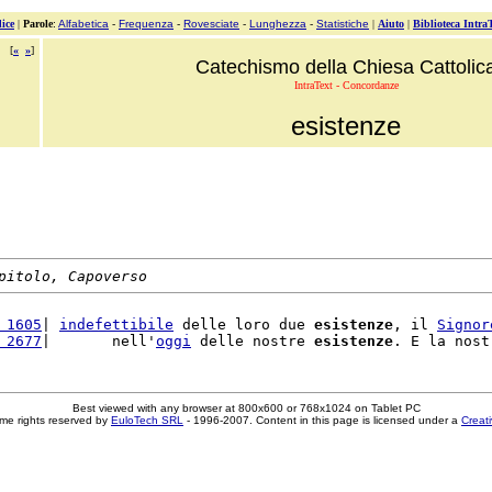
ice
|
Parole
:
Alfabetica
-
Frequenza
-
Rovesciate
-
Lunghezza
-
Statistiche
|
Aiuto
|
Biblioteca Intra
[
«
»
]
Catechismo della Chiesa Cattolic
IntraText - Concordanze
esistenze
pitolo, Capoverso
 1605
| 
indefettibile
 delle loro due 
esistenze
, il 
Signor
 2677
|       nell'
oggi
 delle nostre 
esistenze
. E la nost
Best viewed with any browser at 800x600 or 768x1024 on Tablet PC
me rights reserved by
EuloTech SRL
- 1996-2007. Content in this page is licensed under a
Creat