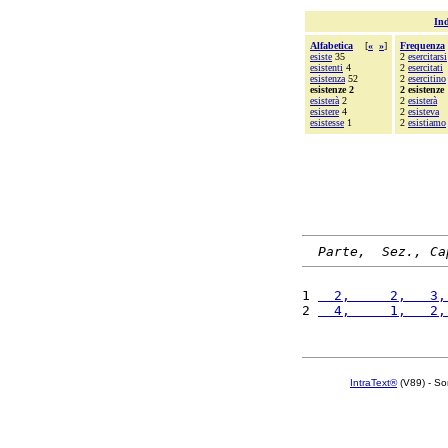
Ind
Alfabetica
[
«
»
]
Frequenza
esiste
35
2
esercitarsi
esistenti
4
2
esercitati
esistenza
52
2
esercitino
esistenze 2
2 esistenze
esisterà
2
2
esisterà
esistere
4
2
esisteva
esistesse
1
2
esistiamo
Parte,  Sez., Ca
1 
  2,     2,   3,
2 
  4,     1,   2,
IntraText®
(V89) - So