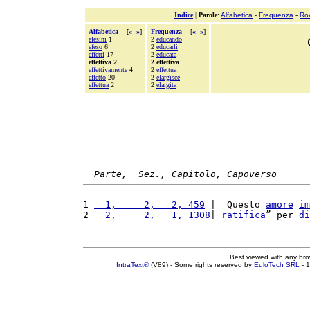
Indice
|
Parole
:
Alfabetica
-
Frequenza
-
Ro
Alfabetica
[
«
»
]
Frequenza
[
«
»
]
efesini
1
2
educando
efeso
6
2
educarli
effetti
17
2
educata
effettiva 2
2 effettiva
effettivamente
4
2
effettua
effetto
20
2
elargisce
effettua
2
2
elargita
Parte,  Sez., Capitolo, Capoverso
1 
  1,     2,   2, 459
 |  Questo 
amore
im
2 
  2,     2,   1, 1308
| 
ratifica
” per 
di
Best viewed with any br
IntraText®
(V89) - Some rights reserved by
EuloTech SRL
- 1