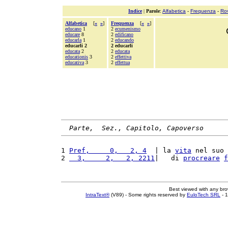
Indice
|
Parole
:
Alfabetica
-
Frequenza
-
Ro
Alfabetica
[
«
»
]
Frequenza
[
«
»
]
educano
1
2
ecumenismo
educare
8
2
edificano
educarla
1
2
educando
educarli 2
2 educarli
educata
2
2
educata
educationis
3
2
effettiva
educativa
3
2
effettua
Parte,  Sez., Capitolo, Capoverso
1 
Pref,     0,   2, 4
  | la 
vita
 nel suo 
2 
  3,     2,   2, 2211
|   di 
procreare
f
Best viewed with any br
IntraText®
(V89) - Some rights reserved by
EuloTech SRL
- 1