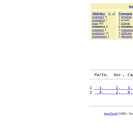
Ind
Alfabetica
[
«
»
]
Frequenza
economici
4
2
eccezioni
economico
7
2 eccomi
ecum
651
2
eclogae
ecumenica 2
2 ecumenic
ecumenici
1
2
ecumenis
ecumenico
15
2
edificano
ecumenismo
2
2
educando
Parte,  Sez., Ca
1 
  1,     2,   3,
2 
  4,     2,   0,
IntraText®
(V89) - So