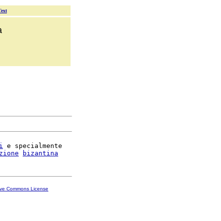
Text
a
i
 e specialmente

zione
bizantina
ive Commons License