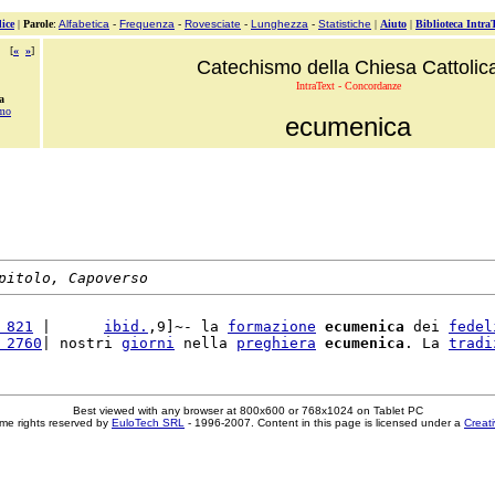
ice
|
Parole
:
Alfabetica
-
Frequenza
-
Rovesciate
-
Lunghezza
-
Statistiche
|
Aiuto
|
Biblioteca Intra
[
«
»
]
Catechismo della Chiesa Cattolic
IntraText - Concordanze
a
mo
ecumenica
pitolo, Capoverso
 821
 |      
ibid.
,9]~- la 
formazione
ecumenica
 dei 
fedel
 2760
| nostri 
giorni
 nella 
preghiera
ecumenica
. La 
tradi
Best viewed with any browser at 800x600 or 768x1024 on Tablet PC
me rights reserved by
EuloTech SRL
- 1996-2007. Content in this page is licensed under a
Creat