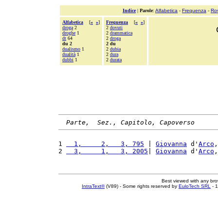
Indice
|
Parole
:
Alfabetica
-
Frequenza
-
Ro
Alfabetica
[
«
»
]
Frequenza
[
«
»
]
droga
2
2
dovuti
droghe
1
2
drammatica
dt
64
2
droga
du 2
2 du
dualismo
1
2
dubia
dualità
1
2
dura
dubbi
1
2
durata
Parte,  Sez., Capitolo, Capoverso
1 
  1,     2,   3, 795
 | 
Giovanna
 d'
Arco
,
2 
  3,     1,   3, 2005
| 
Giovanna
 d'
Arco
,
Best viewed with any br
IntraText®
(V89) - Some rights reserved by
EuloTech SRL
- 1