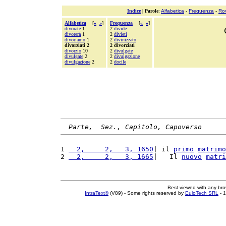
Indice
|
Parole
:
Alfabetica
-
Frequenza
-
Ro
Alfabetica
[
«
»
]
Frequenza
[
«
»
]
divorate
1
2
divide
divorerà
1
2
divieti
divoriamo
1
2
divinizzato
divorziati 2
2 divorziati
divorzio
10
2
divulgate
divulgate
2
2
divulgazione
divulgazione
2
2
docile
Parte,  Sez., Capitolo, Capoverso
1 
  2,     2,   3, 1650
| il 
primo
matrimo
2 
  2,     2,   3, 1665
|   Il 
nuovo
matri
Best viewed with any br
IntraText®
(V89) - Some rights reserved by
EuloTech SRL
- 1