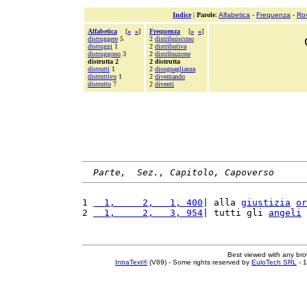
Indice
|
Parole
:
Alfabetica
-
Frequenza
-
Ro
Alfabetica
[
«
»
]
Frequenza
[
«
»
]
distruggere
5
2
distribuiscono
distruggi
1
2
distributiva
distruggono
3
2
distribuzione
distrutta 2
2 distrutta
distrutti
1
2
disuguaglianza
distruttivo
1
2
diventando
distrutto
7
2
diventi
Parte,  Sez., Capitolo, Capoverso
1 
  1,     2,   1, 400
| alla 
giustizia
or
2 
  1,     2,   3, 954
| tutti gli 
angeli
 
Best viewed with any br
IntraText®
(V89) - Some rights reserved by
EuloTech SRL
- 1