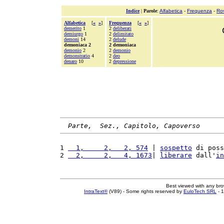
Indice
|
Parole
:
Alfabetica
-
Frequenza
-
Ro
Alfabetica
[
«
»
]
Frequenza
[
«
»
]
demerito
1
2
deliberati
demiurgo
1
2
delimitato
demoni
14
2
delude
demoniaca 2
2 demoniaca
demonio
2
2
demonio
demonstratio
4
2
deo
denaro
10
2
depressione
Parte,  Sez., Capitolo, Capoverso
1 
  1,     2,   2, 574
 | 
sospetto
 di poss
2 
  2,     2,   4, 1673
| 
liberare
 dall'
in
Best viewed with any br
IntraText®
(V89) - Some rights reserved by
EuloTech SRL
- 1