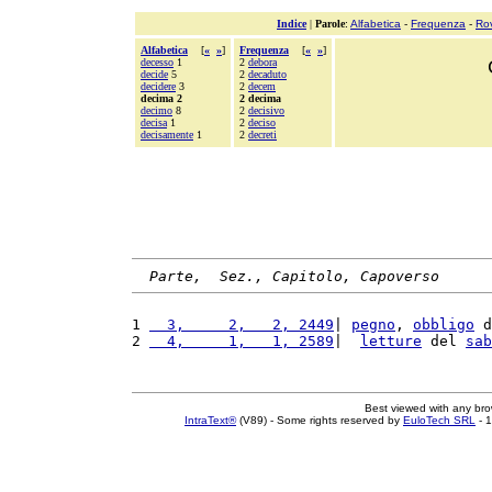
Indice
|
Parole
:
Alfabetica
-
Frequenza
-
Ro
Alfabetica
[
«
»
]
Frequenza
[
«
»
]
decesso
1
2
debora
decide
5
2
decaduto
decidere
3
2
decem
decima 2
2 decima
decimo
8
2
decisivo
decisa
1
2
deciso
decisamente
1
2
decreti
Parte,  Sez., Capitolo, Capoverso
1 
  3,     2,   2, 2449
| 
pegno
, 
obbligo
 d
2 
  4,     1,   1, 2589
|  
letture
 del 
sab
Best viewed with any br
IntraText®
(V89) - Some rights reserved by
EuloTech SRL
- 1