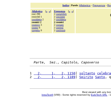
Indice
|
Parole
:
Alfabetica
-
Frequenza
-
Ro
Alfabetica
[
«
»
]
Frequenza
[
«
»
]
così 290
2
corruttibili
cosicché 1
2
cosciente
cosiddetta
2
2
cosiddetta
cosmici 2
2 cosmici
cosmico
3
2
costanti
cosmo
6
2
costituì
cospetto
9
2
costituirà
Parte,  Sez., Capitolo, Capoverso
1 
  2,     1,   2, 1150
| 
soltanto
celebra
2 
  2,     1,   2, 1189
| 
Spirito
Santo
, q
Best viewed with any br
IntraText®
(V89) - Some rights reserved by
EuloTech SRL
- 1