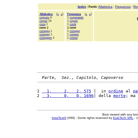
Indice
|
Parole
:
Alfabetica
-
Frequenza
-
Ro
Alfabetica
[
«
»
]
Frequenza
[
«
»
]
corporis
6
2
cooperando
corpus
24
2
coppie
corra
1
2
corde
corre 2
2 corre
corregga
1
2
corregge
corregge
2
2
correnti
correggere
3
2
correre
Parte,  Sez., Capitolo, Capoverso
1 
  1,     2,   2, 575
 |  in 
ordine
 al 
pe
2 
  3,     0,   0, 1696
| della 
morte
; ma 
Best viewed with any br
IntraText®
(V89) - Some rights reserved by
EuloTech SRL
- 1