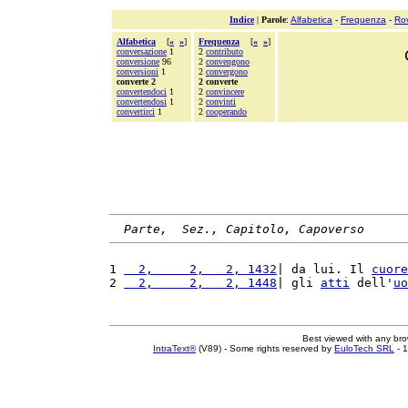
Indice
|
Parole
:
Alfabetica
-
Frequenza
-
Ro
Alfabetica
[
«
»
]
Frequenza
[
«
»
]
conversazione
1
2
contributo
conversione
96
2
convengono
conversioni
1
2
convergono
converte 2
2 converte
convertendoci
1
2
convincere
convertendosi
1
2
convinti
convertirci
1
2
cooperando
Parte,  Sez., Capitolo, Capoverso
1 
  2,     2,   2, 1432
| da lui. Il 
cuore
2 
  2,     2,   2, 1448
| gli 
atti
 dell'
uo
Best viewed with any br
IntraText®
(V89) - Some rights reserved by
EuloTech SRL
- 1