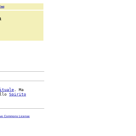
Text
a
ituale
. Ma

llo 
Spirito
ive Commons License