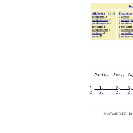
Ind
Alfabetica
[
«
»
]
Frequenza
continuato
3
2
contare
continuazione
2
2
contempla
continueranno
1
2
continuaz
continui 2
2 continui
continumente
1
2
contraddir
continuo
4
2
contraffaz
conto
23
2
contrasse
Parte,  Sez., Ca
1 
  1,     2,   3,
2 
  2,     2,   2,
IntraText®
(V89) - So