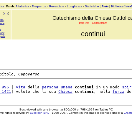
ice
|
Parole
:
Alfabetica
-
Frequenza
-
Rovesciate
-
Lunghezza
-
Statistiche
|
Aiuto
|
Biblioteca Intra
[
«
»
]
Catechismo della Chiesa Cattolic
rlo
IntraText - Concordanze
ione
e
continui
ione
gnata
pitolo, Capoverso
 996
 | 
vita
 della 
persona
umana
continui
 in un modo 
spir
 1421
| voluto che la sua 
Chiesa
continui
, nella 
forza
 de
Best viewed with any browser at 800x600 or 768x1024 on Tablet PC
me rights reserved by
EuloTech SRL
- 1996-2007. Content in this page is licensed under a
Creat