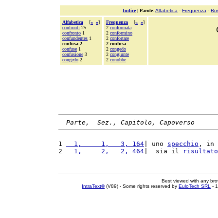
Indice
|
Parole
:
Alfabetica
-
Frequenza
-
Ro
Alfabetica
[
«
»
]
Frequenza
[
«
»
]
confronti
25
2
conformata
confronto
1
2
conformino
confundentes
1
2
confortare
confusa 2
2 confusa
confuse
1
2
congedo
confusione
3
2
congiunte
congedo
2
2
conobbe
Parte,  Sez., Capitolo, Capoverso
1 
  1,     1,   3, 164
| uno 
specchio
, in 
2 
  1,     2,   2, 464
|  sia il 
risultato
Best viewed with any br
IntraText®
(V89) - Some rights reserved by
EuloTech SRL
- 1