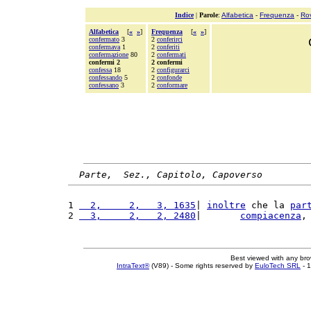
Indice
|
Parole
:
Alfabetica
-
Frequenza
-
Ro
Alfabetica
[
«
»
]
Frequenza
[
«
»
]
confermato
3
2
conferirci
confermava
1
2
conferiti
confermazione
80
2
confermati
confermi 2
2 confermi
confessa
18
2
configurarci
confessando
5
2
confonde
confessano
3
2
conformare
Parte,  Sez., Capitolo, Capoverso
1 
  2,     2,   3, 1635
| 
inoltre
 che la 
par
2 
  3,     2,   2, 2480
|       
compiacenza
,
Best viewed with any br
IntraText®
(V89) - Some rights reserved by
EuloTech SRL
- 1