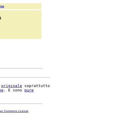
Text
a
originale
 soprattutto

ne
. E sono 
pure
ive Commons License