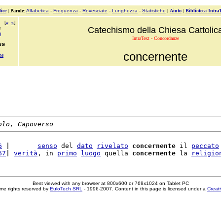
ice
|
Parole
:
Alfabetica
-
Frequenza
-
Rovesciate
-
Lunghezza
-
Statistiche
|
Aiuto
|
Biblioteca Intra
[
«
»
]
e
Catechismo della Chiesa Cattolic
a
IntraText - Concordanze
nte
concernente
ne
olo, Capoverso
6
 |       
senso
 del 
dato
rivelato
concernente
 il 
peccato
67
| 
verità
, in 
primo
luogo
 quella 
concernente
 la 
religio
Best viewed with any browser at 800x600 or 768x1024 on Tablet PC
me rights reserved by
EuloTech SRL
- 1996-2007. Content in this page is licensed under a
Creat