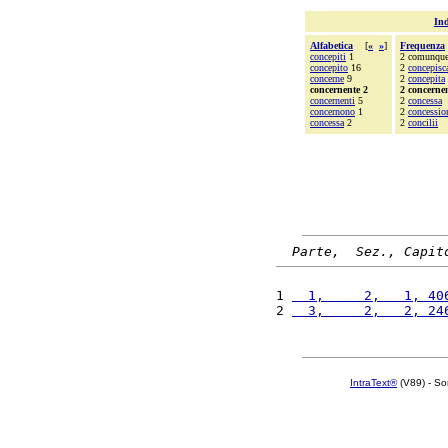
Ind
Alfabetica
[
«
»
]
Frequenza
concepiti
1
2 comunqu
concepito
16
2
concepisc
concerne
9
2
concepita
concernente 2
2 concerne
concernenti
5
2
concessa
concernono
1
2
concessio
concessa
2
2
concilii
Parte,  Sez., Capit
1 
  1,     2,   1, 40
2 
  3,     2,   2, 24
IntraText®
(V89) - So