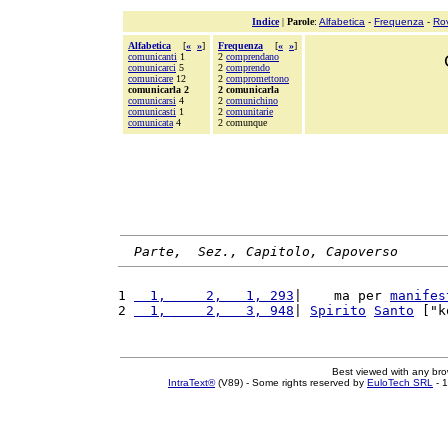
Indice
|
Parole
:
Alfabetica
-
Frequenza
-
Ro
Alfabetica
[
«
»
]
Frequenza
[
«
»
]
comunicanti
1
2
comprendano
comunicarci
5
2
comprendo
comunicare
12
2
compromettono
comunicarla 2
2 comunicarla
comunicarsi
4
2
comunichino
comunicasti
1
2
comunitarie
comunicata
4
2 comunque
Parte,  Sez., Capitolo, Capoverso
1 
  1,     2,   1, 293
|    ma per 
manifes
2 
  1,     2,   3, 948
| 
Spirito
Santo
 ["k
Best viewed with any br
IntraText®
(V89) - Some rights reserved by
EuloTech SRL
- 1