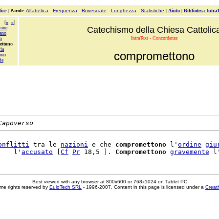
ice
|
Parole
:
Alfabetica
-
Frequenza
-
Rovesciate
-
Lunghezza
-
Statistiche
|
Aiuto
|
Biblioteca Intra
[
«
»
]
ione
Catechismo della Chiesa Cattolic
ano
IntraText - Concordanze
o
ettono
la
compromettono
ino
ie
Capoverso
onflitti
 tra le 
nazioni
 e che 
compromettono
 l'
ordine
giu
    l'
accusato
 [
Cf
Pr
 18,5 ]. 
Compromettono
gravemente
 l
Best viewed with any browser at 800x600 or 768x1024 on Tablet PC
me rights reserved by
EuloTech SRL
- 1996-2007. Content in this page is licensed under a
Creat