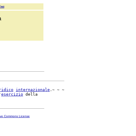
Text
a
ridico
internazionale
.~ ~ ~

'
esercizio
ive Commons License