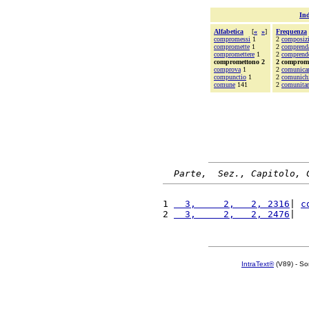
Ind
Alfabetica
[
«
»
]
Frequenza
compromessi
1
2
composiz
compromette
1
2
comprend
compromettere
1
2
comprend
compromettono 2
2 comprom
comprova
1
2
comunicar
compunctio
1
2
comunich
comune
141
2
comunitar
Parte,  Sez., Capitolo, 
1 
  3,     2,   2, 2316
| 
c
2 
  3,     2,   2, 2476
|  
IntraText®
(V89) - So