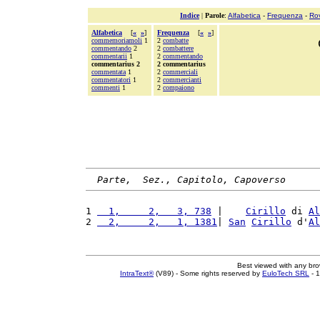
Indice
|
Parole
:
Alfabetica
-
Frequenza
-
Ro
Alfabetica
[
«
»
]
Frequenza
[
«
»
]
commemoriamoli
1
2
combatte
commentando
2
2
combattere
commentarii
1
2
commentando
commentarius 2
2 commentarius
commentata
1
2
commerciali
commentatori
1
2
commercianti
commenti
1
2
compaiono
Parte,  Sez., Capitolo, Capoverso
1 
  1,     2,   3, 738
 |    
Cirillo
 di 
Al
2 
  2,     2,   1, 1381
| 
San
Cirillo
 d'
Al
Best viewed with any br
IntraText®
(V89) - Some rights reserved by
EuloTech SRL
- 1