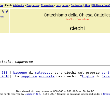
ice
|
Parole
:
Alfabetica
-
Frequenza
-
Rovesciate
-
Lunghezza
-
Statistiche
|
Aiuto
|
Biblioteca Intra
[
«
»
]
Catechismo della Chiesa Cattolic
orum
IntraText - Concordanze
ciechi
pitolo, Capoverso
 588
 | 
bisogno
 di 
salvezza
, sono 
ciechi
 sul proprio 
cont
 2616
|  La 
supplica
accorata
 dei 
ciechi
: “
Figlio
 di 
Davi
Best viewed with any browser at 800x600 or 768x1024 on Tablet PC
me rights reserved by
EuloTech SRL
- 1996-2007. Content in this page is licensed under a
Creat