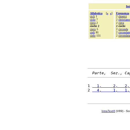
Ind
Alfabetica
[
«
»
]
Frequenza
cicli
1
2
chierici
ciclo
7
2
christian
cieca
2
2
cieca
ciechi 2
2 ciechi
cieco
5
2
circonda
cieli
81
2
circondare
cielo
151
2
circondata
Parte,  Sez., Ca
1 
  1,     2,   2,
2 
  4,     1,   1,
IntraText®
(V89) - So