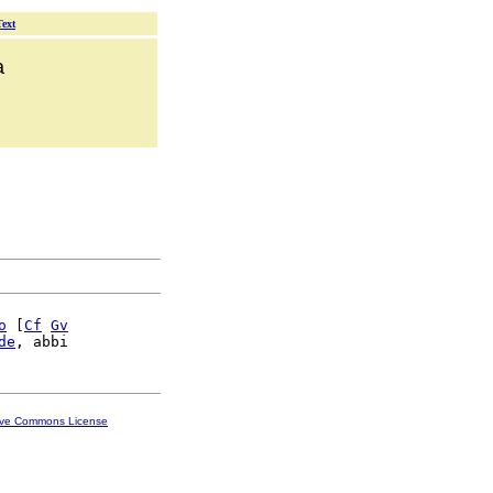
Text
a
o
 [
Cf
Gv
de
ive Commons License