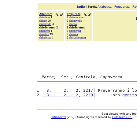
Indice
|
Parole
:
Alfabetica
-
Frequenza
-
Ro
Alfabetica
[
«
»
]
Frequenza
[
«
»
]
chiedano
1
2
chiameranno
chiede
29
2
chiaravalle
chiedendo
4
2
chicco
chiederanno 2
2 chiederanno
chiederci
1
2
chiedergli
chiedere
19
2
chierici
chiederete
1
2
christianorum
Parte,  Sez., Capitolo, Capoverso
1 
  3,     2,   2, 2217
| Preverranno i lo
2 
  3,     2,   2, 2230
|      loro 
genito
Best viewed with any br
IntraText®
(V89) - Some rights reserved by
EuloTech SRL
- 1