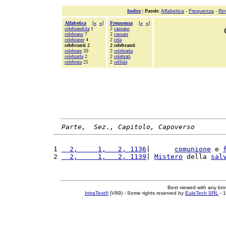
Indice
|
Parole
:
Alfabetica
-
Frequenza
-
Ro
Alfabetica
[
«
»
]
Frequenza
[
«
»
]
celebrandola
1
2
causano
celebrano
7
2
causate
celebrante
4
2
cela
celebranti 2
2 celebranti
celebrare
20
2
celebrarla
celebrarla
2
2
celebrati
celebrata
21
2
cellula
Parte,  Sez., Capitolo, Capoverso
1 
  2,     1,   2, 1136
|      
comunione
 e 
2 
  2,     1,   2, 1139
| 
Mistero
 della 
sal
Best viewed with any br
IntraText®
(V89) - Some rights reserved by
EuloTech SRL
- 1