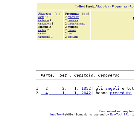
Indice
|
Parole
:
Alfabetica
-
Frequenza
-
Ro
Alfabetica
[
«
»
]
Frequenza
[
«
»
]
canta
13
2
cancellato
cantando
4
2
canonica
cantandole
1
2
canonicamente
cantano 2
2 cantano
cantare
2
2
cantare
cantata
1
2
canti
canteremo
1
2
cantiamo
Parte,  Sez., Capitolo, Capoverso
1 
  2,     2,   1, 1352
| gli 
angeli
 e tut
2 
  4,     1,   1, 2642
| hanno 
preceduto
 
Best viewed with any br
IntraText®
(V89) - Some rights reserved by
EuloTech SRL
- 1