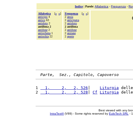
Indice
|
Parole
:
Alfabetica
-
Frequenza
-
Ro
Alfabetica
[
«
»
]
Frequenza
[
«
»
]
anticipo
4
2
ansia
antico
63
2
anticipava
antidoto
2
2
antidoto
antifona 2
2 antifona
antifone
2
2
antifone
antiochena
1
2
anziane
antiochia
22
2
aperte
Parte,  Sez., Capitolo, Capoverso
1 
  1,     2,   2, 526
|    
Liturgia
 delle
2 
  1,     2,   2, 528
| 
Cf
Liturgia
 delle
Best viewed with any br
IntraText®
(V89) - Some rights reserved by
EuloTech SRL
- 1