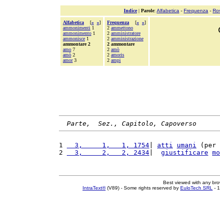
Indice
|
Parole
:
Alfabetica
-
Frequenza
-
Ro
Alfabetica
[
«
»
]
Frequenza
[
«
»
]
ammonimenti
1
2
ammettono
ammonimento
1
2
amministratore
ammonisce
1
2
amministrazione
ammontare 2
2 ammontare
amo
7
2
amò
amò
2
2
amoris
amor
3
2
ampi
Parte,  Sez., Capitolo, Capoverso
1 
  3,     1,   1, 1754
| 
atti
umani
 (per 
2 
  3,     2,   2, 2434
|  
giustificare
mo
Best viewed with any br
IntraText®
(V89) - Some rights reserved by
EuloTech SRL
- 1