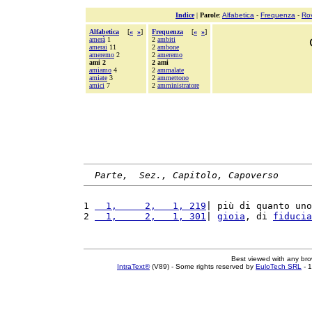
Indice
|
Parole
:
Alfabetica
-
Frequenza
-
Ro
Alfabetica
[
«
»
]
Frequenza
[
«
»
]
amerà
1
2
ambiti
amerai
11
2
ambone
ameremo
2
2
ameremo
ami 2
2 ami
amiamo
4
2
ammalate
amiate
3
2
ammettono
amici
7
2
amministratore
Parte,  Sez., Capitolo, Capoverso
1 
  1,     2,   1, 219
| più di quanto uno
2 
  1,     2,   1, 301
| 
gioia
, di 
fiducia
Best viewed with any br
IntraText®
(V89) - Some rights reserved by
EuloTech SRL
- 1