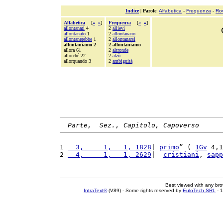
Indice
|
Parole
:
Alfabetica
-
Frequenza
-
Ro
Alfabetica
[
«
»
]
Frequenza
[
«
»
]
allontanati
4
2
allievi
allontanato
1
2
allontanano
allontanerebbe
1
2
allontanarsi
allontaniamo 2
2 allontaniamo
allora 61
2
altronde
allorché 22
2
alzò
allorquando 3
2
ambiguità
Parte,  Sez., Capitolo, Capoverso
1 
  3,     1,   1, 1828
| 
primo
” ( 
1Gv
 4,1
2 
  4,     1,   1, 2629
|  
cristiani
, 
sapp
Best viewed with any br
IntraText®
(V89) - Some rights reserved by
EuloTech SRL
- 1