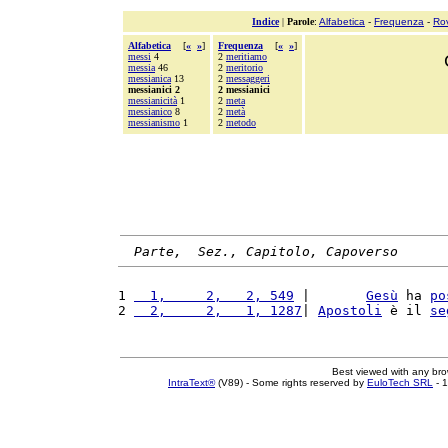
Indice
|
Parole
:
Alfabetica
-
Frequenza
-
Ro
Alfabetica
[
«
»
]
Frequenza
[
«
»
]
messi
4
2
meritiamo
messia
46
2
meritorio
messianica
13
2
messaggeri
messianici 2
2 messianici
messianicità
1
2
meta
messianico
8
2
metà
messianismo
1
2
metodo
Parte,  Sez., Capitolo, Capoverso
1 
  1,     2,   2, 549
 |       
Gesù
 ha 
po
2 
  2,     2,   1, 1287
| 
Apostoli
 è il 
se
Best viewed with any br
IntraText®
(V89) - Some rights reserved by
EuloTech SRL
- 1