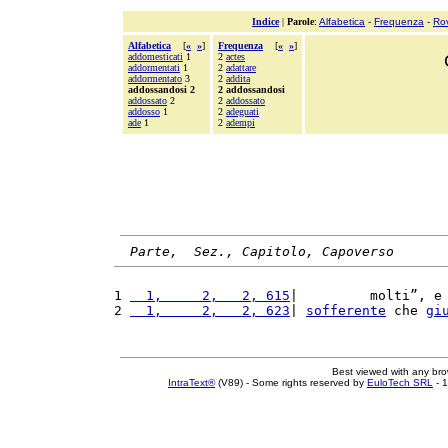
Indice
|
Parole
:
Alfabetica
-
Frequenza
-
Ro
Alfabetica
[
«
»
]
Frequenza
[
«
»
]
addomesticati
1
2
actes
addormentati
1
2
adattare
addormentato
3
2
addita
addossandosi 2
2 addossandosi
addossato
2
2
addossato
addosso
1
2
adeguati
ade
1
2
adempi
Parte,  Sez., Capitolo, Capoverso
1 
  1,     2,   2, 615
|         molti”, e
2 
  1,     2,   2, 623
| 
sofferente
 che 
gi
Best viewed with any br
IntraText®
(V89) - Some rights reserved by
EuloTech SRL
- 1