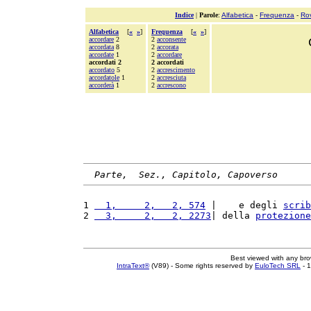
Indice
|
Parole
:
Alfabetica
-
Frequenza
-
Ro
Alfabetica
[
«
»
]
Frequenza
[
«
»
]
accordare
2
2
acconsente
accordata
8
2
accorata
accordate
1
2
accordare
accordati 2
2 accordati
accordato
5
2
accrescimento
accordatole
1
2
accresciuta
accorderà
1
2
accrescono
Parte,  Sez., Capitolo, Capoverso
1 
  1,     2,   2, 574
 |    e degli 
scrib
2 
  3,     2,   2, 2273
| della 
protezione
Best viewed with any br
IntraText®
(V89) - Some rights reserved by
EuloTech SRL
- 1