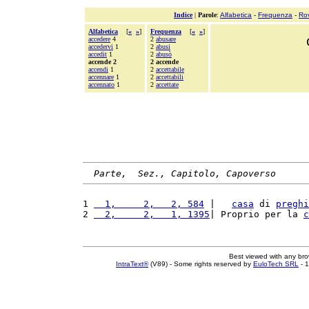
Indice
|
Parole
:
Alfabetica
-
Frequenza
-
Ro
Alfabetica
[
«
»
]
Frequenza
[
«
»
]
accedere
4
2
abusare
accedervi
1
2
abusi
accedit
1
2
abusò
accende 2
2 accende
accendi
1
2
accettabile
accennare
1
2
accettabili
accennato
1
2
accettate
Parte,  Sez., Capitolo, Capoverso
1 
  1,     2,   2, 584
 |   
casa
 di 
preghi
2 
  2,     2,   1, 1395
| Proprio per la 
c
Best viewed with any br
IntraText®
(V89) - Some rights reserved by
EuloTech SRL
- 1