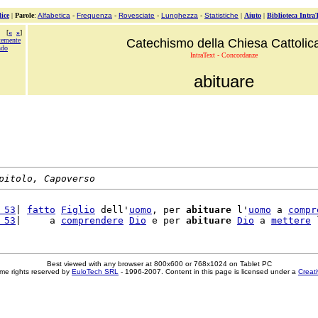
ice
|
Parole
:
Alfabetica
-
Frequenza
-
Rovesciate
-
Lunghezza
-
Statistiche
|
Aiuto
|
Biblioteca Intra
[
«
»
]
temente
Catechismo della Chiesa Cattolic
ndo
IntraText - Concordanze
abituare
pitolo, Capoverso
 53
| 
fatto
Figlio
 dell'
uomo
, per 
abituare
 l'
uomo
 a 
compr
 53
|     a 
comprendere
Dio
 e per 
abituare
Dio
 a 
mettere
 
Best viewed with any browser at 800x600 or 768x1024 on Tablet PC
me rights reserved by
EuloTech SRL
- 1996-2007. Content in this page is licensed under a
Creat