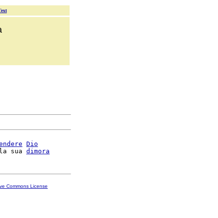
Text
a
endere
Dio
la sua 
dimora
ive Commons License