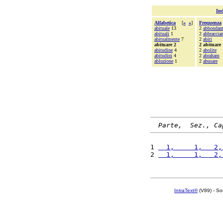
Ind
Alfabetica
[
«
»
]
Frequenza
abituale
13
2
abbondan
abituali
1
2
abbraccia
abitualmente
7
2
abiti
abituare 2
2 abituare
abitudine
4
2
abolite
abitudini
4
2
abraham
abluzione
1
2
abusare
Parte,  Sez., Ca
1 
  1,     1,   2,
2 
  1,     1,   2,
IntraText®
(V89) - So