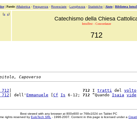
ice
|
Parole
:
Alfabetica
-
Frequenza
-
Rovesciate
-
Lunghezza
-
Statistiche
|
Aiuto
|
Biblioteca Intra
[
«
»
]
Catechismo della Chiesa Cattolic
IntraText - Concordanze
712
pitolo, Capoverso
 712
|                             
712
 I 
tratti
 del 
volto
 712
| dell'
Emmanuele
 [
Cf
Is
 6-12; 
712
 “Quando 
Isaia
vide
Best viewed with any browser at 800x600 or 768x1024 on Tablet PC
me rights reserved by
EuloTech SRL
- 1996-2007. Content in this page is licensed under a
Creat