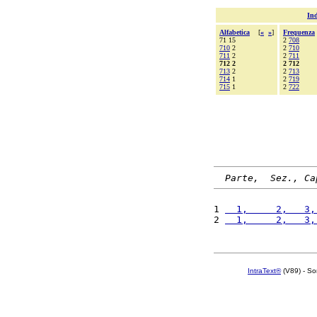
Ind
Alfabetica
[
«
»
]
Frequenza
71 15
2
708
710
2
2
710
711
2
2
711
712 2
2 712
713
2
2
713
714
1
2
719
715
1
2
722
Parte,  Sez., Ca
1 
  1,     2,   3,
2 
  1,     2,   3,
IntraText®
(V89) - So