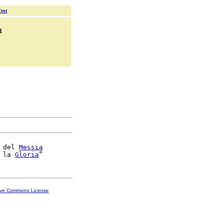
Text
a
 del 
Messia
 la 
Gloria
ive Commons License