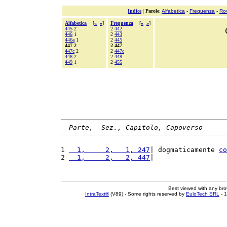
Indice
|
Parole
:
Alfabetica
-
Frequenza
-
Ro
Alfabetica
[
«
»
]
Frequenza
[
«
»
]
445
2
2
442
446
1
2
443
446a
1
2
445
447 2
2 447
447c
2
2
447c
448
2
2
448
449
1
2
455
Parte,  Sez., Capitolo, Capoverso
1 
  1,     2,   1, 247
| dogmaticamente 
co
2 
  1,     2,   2, 447
|                  
Best viewed with any br
IntraText®
(V89) - Some rights reserved by
EuloTech SRL
- 1