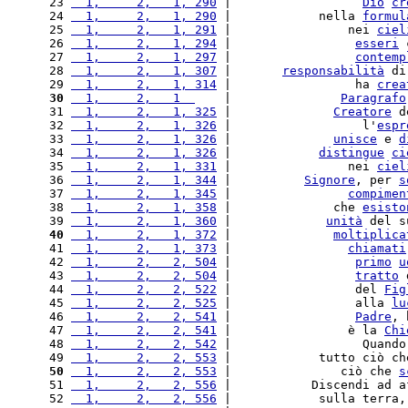
 23 
  1,     2,   1, 290
 |                  
Dio
cr
 24 
  1,     2,   1, 290
 |            nella 
formul
 25 
  1,     2,   1, 291
 |                nei 
ciel
 26 
  1,     2,   1, 294
 |                 
esseri
 
 27 
  1,     2,   1, 297
 |                 
contemp
 28 
  1,     2,   1, 307
 |       
responsabilità
 di
 29 
  1,     2,   1, 314
 |                 ha 
crea
 30
  1,     2,   1  
    |               
Paragrafo
 31 
  1,     2,   1, 325
 |              
Creatore
 d
 32 
  1,     2,   1, 326
 |                  l'
espr
 33 
  1,     2,   1, 326
 |              
unisce
 e 
d
 34 
  1,     2,   1, 326
 |            
distingue
ci
 35 
  1,     2,   1, 331
 |                nei 
ciel
 36 
  1,     2,   1, 344
 |          
Signore
, per 
s
 37 
  1,     2,   1, 345
 |                
compimen
 38 
  1,     2,   1, 358
 |              che 
esisto
 39 
  1,     2,   1, 360
 |             
unità
 del s
 40
  1,     2,   1, 372
 |              
moltiplica
 41 
  1,     2,   1, 373
 |                
chiamati
 42 
  1,     2,   2, 504
 |                 
primo
u
 43 
  1,     2,   2, 504
 |                 
tratto
 
 44 
  1,     2,   2, 522
 |                 del 
Fig
 45 
  1,     2,   2, 525
 |                 alla 
lu
 46 
  1,     2,   2, 541
 |                 
Padre
, 
 47 
  1,     2,   2, 541
 |                è la 
Chi
 48 
  1,     2,   2, 542
 |                  Quando
 49 
  1,     2,   2, 553
 |            tutto ciò ch
 50
  1,     2,   2, 553
 |               ciò che 
s
 51 
  1,     2,   2, 556
 |           Discendi ad a
 52 
  1,     2,   2, 556
 |            sulla terra,