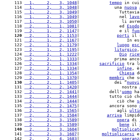
113 
  1,     2,   3, 1048
|            
tempo
 in cui
114 
  1,     2,   3, 1048
|              una 
nuova
115 
  1,     2,   3, 1049
|                Tuttavia
116 
  1,     2,   3, 1049
|                nel 
lavo
117 
  1,     2,   3, 1050
|                 li avre
118 
  2,     1,   1, 1081
|                ed 
Esodo
119 
  2,     1,   2, 1147
|                e il 
fuo
120
  2,     1,   2, 1153
|               
porti
 il 
121 
  2,     1,   2, 1167
|                   In es
122 
  2,     1,   2, 1179
|               
luogo
esc
123 
  2,     1,   2, 1195
|              
liturgico
,
124 
  2,     2,   1, 1222
|                
Dio
rice
125 
  2,     2,   1, 1333
|              prima anco
126 
  2,     2,   1, 1334
|        
sacrificio
 tra l
127 
  2,     2,   1, 1334
|               
infine
, è
128 
  2,     2,   1, 1354
|                
Chiesa
 d
129 
  2,     2,   1, 1370
|            
membri
 che s
130
  2,     2,   1, 1405
|              dei “
nuovi
131 
  2,     2,   2, 1420
|                 nostra 
132 
  2,     2,   2, 1441
|            dell'
uomo
 ha
133 
  2,     2,   2, 1444
|            tutto ciò ch
134 
  2,     2,   2, 1444
|               ciò che 
s
135 
  2,     2,   2, 1475
|            ancora sono 
136 
  2,     2,   3, 1565
|               agli 
ulti
137 
  2,     2,   3, 1584
|           
arriva
 limpid
138 
  2,     2,   3, 1589
|               
opera
 di 
139 
  2,     2,   3, 1589
|                
bene
 il 
140
  2,     2,   3, 1604
|             
moltiplicat
141 
  2,     2,   3, 1607
|         
moltiplicarsi
 e
142 
  2,     2,   4, 1683
|                 
speranz