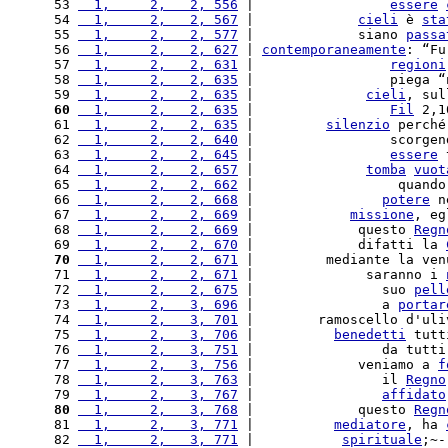
 53 
  1,     2,   2, 556
 |                 
essere
 54 
  1,     2,   2, 567
 |             
cieli
 è 
sta
 55 
  1,     2,   2, 577
 |             siano 
passa
 56 
  1,     2,   2, 627
 | 
contemporaneamente
: “Fu
 57 
  1,     2,   2, 631
 |                 
regioni
 58 
  1,     2,   2, 635
 |                 piega “
 59 
  1,     2,   2, 635
 |              
cieli
, sul
 60
  1,     2,   2, 635
 |                 
Fil
 2,1
 61 
  1,     2,   2, 635
 |         
silenzio
 perché
 62 
  1,     2,   2, 640
 |                 scorgen
 63 
  1,     2,   2, 645
 |                 
essere
 
 64 
  1,     2,   2, 657
 |              
tomba
vuot
 65 
  1,     2,   2, 662
 |                  quando
 66 
  1,     2,   2, 668
 |                
potere
 n
 67 
  1,     2,   2, 669
 |            
missione
, eg
 68 
  1,     2,   2, 669
 |             questo 
Regn
 69 
  1,     2,   2, 670
 |             difatti la 
 70
  1,     2,   2, 671
 |         mediante la ven
 71 
  1,     2,   2, 671
 |              saranno i 
 72 
  1,     2,   2, 675
 |                suo 
pell
 73 
  1,     2,   3, 696
 |                a 
portar
 74 
  1,     2,   3, 701
 |        ramoscello d'uli
 75 
  1,     2,   3, 706
 |          
benedetti
 tutt
 76 
  1,     2,   3, 751
 |                da tutti
 77 
  1,     2,   3, 756
 |             veniamo a 
f
 78 
  1,     2,   3, 763
 |                il 
Regno
 79 
  1,     2,   3, 767
 |                
affidato
 80
  1,     2,   3, 768
 |             questo 
Regn
 81 
  1,     2,   3, 771
 |          
mediatore
, ha 
 82 
  1,     2,   3, 771
 |           
spirituale
;~-