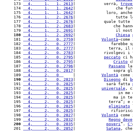
173 
  4,     1,   1, 2613
|            verrà, 
trove
174 
  4,     1,   1, 2642
|                 che fur
175 
  4,     1,   1, 2642
|             loro, anche
176 
  4,     1,   2, 2676
|                 tutte l
177 
  4,     1,   2, 2676
|            quale tutte 
178 
  4,     1,   2, 2683
|                che hann
179 
  4,     1,   2, 2691
|                 il nost
180
  4,     1,   2, 2692
|                 
Chiesa
181 
  4,     2,   0, 2759
|           
Volontà
~come 
182 
  4,     2,   0, 2777
|               farebbe s
183 
  4,     2,   0, 2777
|              terra, il 
184 
  4,     2,   0, 2783
|            rivolgevi i 
185 
  4,     2,   0, 2795
|            
peccato
 ci h
186 
  4,     2,   0, 2795
|                
Cristo
 c
187 
  4,     2,   0, 2796
|              
Passano
 la
188 
  4,     2,   0, 2817
|                sopra gl
189 
  4,     2,   0  
    |           
Volontà
 come 
190
  4,     2,   0, 2823
|            
Disegno
 di 
b
191 
  4,     2,   0, 2825
|             sarà fatta 
192 
  4,     2,   0, 2825
|           
universale
, c
193 
  4,     2,   0, 2825
|                  in me 
194 
  4,     2,   0, 2825
|                ma in te
195 
  4,     2,   0, 2825
|              terra”; e 
196 
  4,     2,   0, 2825
|              
eliminato
 
197 
  4,     2,   0, 2825
|               rifiorisc
198 
  4,     2,   0, 2827
|           
Volontà
 come 
199 
  4,     2,   0, 2832
|              
Regno
deve
200
  4,     2,   0, 2835
|             
poveri
”. 
C'
201 
  4,     2,   0, 2852
|             
Satana
, che