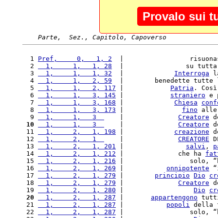
Provalo sui t
Parte,  Sez., Capitolo, Capoverso
  1 
Pref,     0,   1, 2
  |                 risuona
  2 
  1,     1,   1, 28
  |                su tutta
  3 
  1,     1,   1, 32
  |             
Interroga
 l
  4 
  1,     1,   2, 59
  |        benedette tutte 
  5 
  1,     1,   2, 117
 |            
Patria
. Così
  6 
  1,     1,   3, 145
 |            
straniero
 e 
  7 
  1,     1,   3, 168
 |             
Chiesa
conf
  8 
  1,     1,   3, 173
 |               
fino
 alle
  9 
  1,     1,   3  
    |              
Creatore
 d
 10
  1,     1,   3  
    |              
Creatore
 d
 11 
  1,     2,   1, 198
 |             
creazione
 d
 12 
  1,     2,   1  
    |              
CREATORE
 D
 13 
  1,     2,   1, 201
 |                
salvi
, 
p
 14 
  1,     2,   1, 212
 |              che ha 
fat
 15 
  1,     2,   1, 216
 |                 solo, “
 16 
  1,     2,   1, 269
 |           
onnipotente
 “
 17 
  1,     2,   1, 279
 |        
principio
Dio
cr
 18 
  1,     2,   1, 279
 |              
Creatore
 d
 19 
  1,     2,   1, 280
 |                  
Dio
cr
 20
  1,     2,   1, 287
 |       
appartengono
 tutt
 21 
  1,     2,   1, 287
 |           
popoli
 della 
 22 
  1,     2,   1, 287
 |                 solo, “