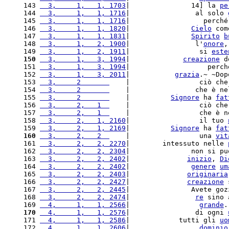
143 
  3,     1,   1, 1703
|               14] la 
pe
144 
  3,     1,   1, 1716
|                al solo 
145 
  3,     1,   1, 1716
|                  perché
146 
  3,     1,   1, 1820
|               
Cielo
 com
147 
  3,     1,   1, 1831
|               
Spirito
b
148 
  3,     1,   2, 1900
|                l'
onore
,
149 
  3,     1,   2, 1911
|                 si 
este
150
  3,     1,   3, 1994
|             
creazione
 d
151 
  3,     1,   3, 1994
|                   perch
152 
  3,     1,   3, 2011
|           
grazia
.~ ~Dop
153 
  3,     2       
    |                 ciò che
154 
  3,     2       
    |                che è ne
155 
  3,     2       
    |          
Signore
 ha 
fat
156 
  3,     2,   1  
    |                 ciò che
157 
  3,     2,   1  
    |                 che è n
158 
  3,     2,   1, 2160
|                 il tuo 
159 
  3,     2,   1, 2169
|          
Signore
 ha 
fat
160
  3,     2,   2  
    |                 una 
vit
161 
  3,     2,   2, 2270
|        intessuto nelle 
162 
  3,     2,   2, 2304
|               non si pu
163 
  3,     2,   2, 2402
|              
inizio
, 
Di
164 
  3,     2,   2, 2402
|               
genere
um
165 
  3,     2,   2, 2403
|              
originaria
166 
  3,     2,   2, 2427
|              
creazione
 
167 
  3,     2,   2, 2445
|               Avete goz
168 
  3,     2,   2, 2474
|                
re
 sino 
169 
  4,     1,   1, 2566
|                 
grande
.
170
  4,     1,   1, 2576
|                di ogni 
171 
  4,     1,   1, 2586
|            tutti gli 
uo
172 
  4,     1,   1, 2606
|                 
dominio