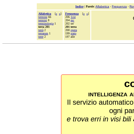
Indice
|
Parole
:
Alfabetica
-
Frequenza
-
Ro
Alfabetica
[
«
»
]
Frequenza
[
«
»
]
termine
66
206
1cor
termini
8
204
mc
terminologia
1
202 un'
terra 201
201 terra
terrà
2
200
opera
terrarum
1
199
stato
terre
2
197 alle
co
intelligenza a
Il servizio automatico 
ogni pa
e trova erri in visi bili