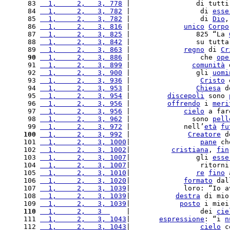
 83 
  1,     2,   3, 778
 |                di tutti
 84 
  1,     2,   3, 782
 |                 di 
esse
 85 
  1,     2,   3, 782
 |                 di 
Dio
,
 86 
  1,     2,   3, 816
 |             
unico
Corpo
 87 
  1,     2,   3, 825
 |                825 “La 
 88 
  1,     2,   3, 842
 |                su tutta
 89 
  1,     2,   3, 863
 |             
regno
 di 
Cr
 90
  1,     2,   3, 886
 |                 che 
ope
 91 
  1,     2,   3, 899
 |               
comunità
 
 92 
  1,     2,   3, 900
 |                gli 
uomi
 93 
  1,     2,   3, 936
 |                 
Cristo
 
 94 
  1,     2,   3, 953
 |                
Chiesa
 d
 95 
  1,     2,   3, 954
 |         
discepoli
 sono 
 96 
  1,     2,   3, 956
 |         
offrendo
 i 
meri
 97 
  1,     2,   3, 956
 |             
cielo
 a far
 98 
  1,     2,   3, 962
 |               sono 
pell
 99 
  1,     2,   3, 972
 |             nell’
età
fu
100
  1,     2,   3, 992
 |              
Creatore
 d
101 
  1,     2,   3, 1000
|                 
pane
 ch
102 
  1,     2,   3, 1002
|          
cristiana
, 
fin
103 
  1,     2,   3, 1007
|                gli 
esse
104 
  1,     2,   3, 1007
|                 ritorni
105 
  1,     2,   3, 1010
|                
re
fino
 
106 
  1,     2,   3, 1020
|             
formato
 dal
107 
  1,     2,   3, 1039
|             loro: “Io a
108 
  1,     2,   3, 1039
|           
destra
 di mio
109 
  1,     2,   3, 1039
|            
posto
 i miei
110
  1,     2,   3  
    |                 dei 
cie
111 
  1,     2,   3, 1043
|       
espressione
: “i 
n
112 
  1,     2,   3, 1043
|                 
cielo
 c