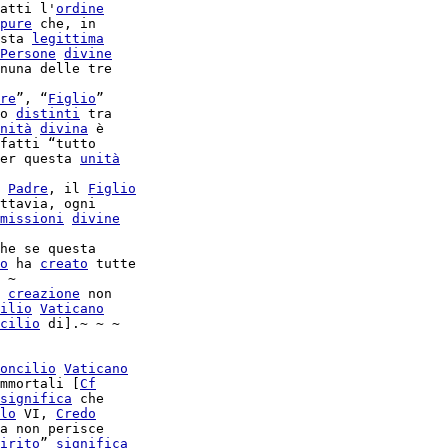
atti l'
ordine
pure
 che, in

sta 
legittima
Persone
divine
nuna delle tre

re
”, “
Figlio
”

o 
distinti
nità
divina
 è

fatti “tutto

er questa 
unità
 
Padre
, il 
Figlio
ttavia, ogni

missioni
divine
he se questa

o
 ha 
creato
 ~

 
creazione
 non

ilio
Vaticano
cilio
 di].~ ~ ~

oncilio
Vaticano
mmortali [
Cf
significa
 che

lo
 VI, 
Credo
a non perisce

irito
” 
significa