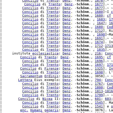
|          
Concilio
 di 
Trento
: 
Denz
. -
Schönm
., 
1676
].~ ~
|           
Concilio
 di 
Trento
: 
Denz
.-
Schönm
., 
1677
].~ ~

|          
Concilio
 di 
Trento
: 
Denz
. -
Schönm
., 
1677
].~ ~

|          
Concilio
 di 
Trento
: 
Denz
. -
Schönm
., 
1680
]~I 
c
|          
Concilio
 di 
Trento
: 
Denz
. -
Schönm
., 
1680
; 
cf
|          
Concilio
 di 
Trento
: 
Denz
. -
Schönm
. , 
1683
; 
17
|          
Concilio
 di 
Trento
: 
Denz
. -
Schönm
. , 
1647
; 
16
|          
Concilio
 di 
Trento
: 
Denz
. -
Schönm
., 
1680
; 
Cod
|          
Concilio
 di 
Trento
: 
Denz
. -
Schönm
., 
1712
|          
Concilio
 di 
Trento
: 
Denz
. -
Schönm
. , 
1690
]~Ma
|          
Concilio
 di 
Trento
: 
Denz
. -
Schönm
., 
1691
].~ ~

|          
Concilio
 di 
Trento
: 
Denz
. -
Schönm
., 
1674
]. In
|          
Concilio
 di 
Trento
: 
Denz
. -
Schönm
., 
1712
-
1713
|          
Concilio
 di 
Trento
: 
Denz
. -
Schönm
. , 
1835
].~ 
|     instituta 
ecclesiastica
: 
Denz
. -
Schönm
., 
216
; 
Conc
|         
Concilio
 di 
Trento
: 
Denz
. - 
Schönm
., 
1695
; 
cf
|          
Concilio
 di 
Trento
: 
Denz
. -
Schönm
., 
1696
].~ ~

|          
Concilio
 di 
Trento
: 
Denz
. -
Schönm
., 
1697
; 
171
|         
Concilio
 di 
Firenze
: 
Denz
. -
Schönm
., 
1325
]. 
In
|          
Concilio
 di 
Trento
: 
Denz
. -
Schönm
., 
1698
]. L'
|         
Sacramentum
Ordinis
: 
Denz
. -
Schönm
., 3858].~ ~

|        
Lettera
 Eius exemplo: 
Denz
. -
Schönm
., 
794
; 
Conc
|          
Concilio
 di 
Trento
: 
Denz
. -
Schönm
., 
1767
; 
Con
|          
Concilio
 di 
Trento
: 
Denz
. -
Schönm
., 
1800
; 
Cod
|          
Concilio
 di 
Trento
: 
Denz
. -
Schönm
., 
1813
-
1816
|          
Concilio
 di 
Trento
: 
Denz
. -
Schönm
., 
1799
].~ ~

|        
Concilio
 di 
Nicea
 II: 
Denz
. -
Schönm
., 
601
; 
603
;
|          
Concilio
 di 
Trento
: 
Denz
. -
Schönm
., 
1545
]. Ma
|          
Concilio
 di 
Trento
: 
Denz
. -
Schönm
., 
1541
] e 
o
|         
enc.
Humani
generis
: 
Denz
. -
Schönm
., 3876]. La