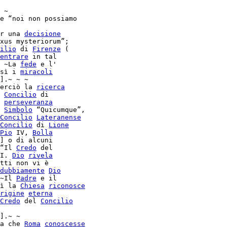
 ~

e “noi non possiamo

r una 
decisione
xus mysteriorum”;

ilio
 di 
Firenze
 (

entrare
 ~La 
fede
 e l'

sì i 
miracoli
].~ ~ ~

erciò la 
ricerca
Concilio
 di

 
perseveranza
 
Simbolo
 “Quicumque”,

Concilio
Lateranense
Concilio
 di 
Lione
Pio
 IV, 
Bolla
] o di alcuni

“Il 
Credo
 del

I. 
Dio
rivela
tti non vi è

dubbiamente
Dio
~Il 
Padre
 e il

ì la 
Chiesa
riconosce
rigine
eterna
Credo
 del 
Concilio
].~ ~

a che 
Roma
conoscesse