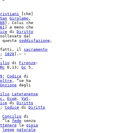
 ~

ristiani
 [che]

San
Girolamo
,

08
]. Colui che

61
] a meno che

ice
 di 
Diritto
 questa 
soddisfazione
,

fatti, il 
sacramento
; 
1820
].~ ~

~

ilio
 di 
Firenze
:

Mc
 6,13; 
Gc
 5,

9
; 
Codice
 di

oltre
Unzione
 degli

ilio
Lateranense
c.
Ecum
. 
Vat
.

ice
 di 
Diritto
; 
Codice
 di 
Diritto
 
Concilio
 di

 “la 
fede
 senza

ttenere
 la 
gioia
 
legge
naturale