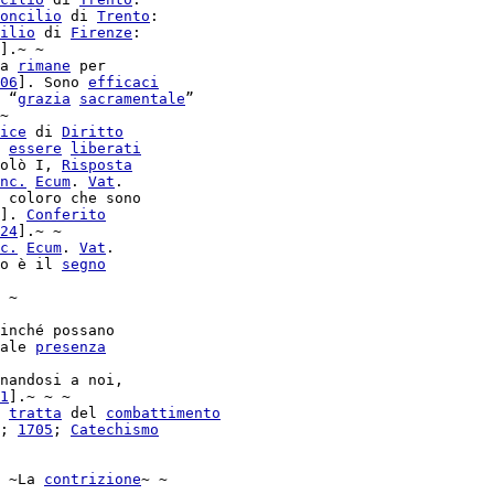
oncilio
 di 
Trento
:

ilio
 di 
Firenze
:

].~ ~

a 
rimane
 per

06
]. Sono 
efficaci
 “
grazia
sacramentale
”

~

ice
 di 
Diritto
 
essere
liberati
olò I, 
Risposta
nc.
Ecum
. 
Vat
.

 coloro che sono

]. 
Conferito
24
].~ ~

c.
Ecum
. 
Vat
.

o è il 
segno
inché possano

ale 
presenza
nandosi a noi,

1
].~ ~ ~

 
tratta
 del 
combattimento
; 
1705
; 
Catechismo
 ~La 
contrizione
~ ~
