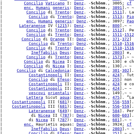
|         
Concilio
Vaticano
 I: 
Denz
. -
Schönm
., 3005; 
cf
|         
enc.
Humani
generis
: 
Denz
. -
Schönm
., 
3891
].~ ~

|          
Concilio
 di 
Trento
: 
Denz
. -
Schönm
., 
1511
]. La
|           
Concilio
 di 
Trento
: 
Denz
.-
Schönm
., 
1513
; 
Pio
|          
enc.
Humani
generis
: 
Denz
.-
Schönm
., 3897; 
Pao
|       
Lateranense
 IV (
1215
): 
Denz
. -
Schönm
., 
800
].~ ~ 
|          
Concilio
 di 
Trento
: 
Denz
. -
Schönm
., 
1512
]. Pe
|          
Concilio
 di 
Trento
: 
Denz
. -
Schönm
., 
1511
-
1512
|        
Concilio
 di 
Orange
 II: 
Denz
.-
Schönm
., 
371
-
372
] 
|           
Concilio
 di 
Trento
: 
Denz
.-
Schönm
., 
1510
-
1516
|          
Concilio
 di 
Trento
: 
Denz
. -
Schönm
., 
1510
-
1516
|            
Ineffabilis
Deus
: 
Denz
. -
Schönm
., 
2803
] e, 
|          
Concilio
 di 
Trento
: 
Denz
. -
Schönm
., 
1573
].~ ~
|         
Concilio
 di 
Nicea
 I: 
Denz
. -
Schönm
., 130] e ch
|         
Concilio
 di 
Nicea
 I: 
Denz
. -
Schönm
., 130].~ ~

|      
Concilio
 di 
Calcedonia
: 
Denz
. -
Schönm
., 
301
-
302
].
|           
Costantinopoli
 II: 
Denz
. -
Schönm
., 
424
]. Tut
|           
Concilio
 di 
Efeso
: 
Denz
. -
Schönm
., 
255
] non 
|           
Costantinopoli
 II: 
Denz
. -
Schönm
., 
424
] e co
|           
Costantinopoli
 II: 
Denz
.- 
Schönm
., 
424
].~ ~

|           
vescovi
orientali
: 
Denz
.- 
Schönm
., 149].~ ~

|          
Lettera
 Sicut 
aqua
: 
Denz
. -
Schönm
., 
475
]. “La
|    
Costantinopoli
 III (
681
): 
Denz
. -
Schönm
., 
556
-
559
].
|    
Costantinopoli
 III (
681
): 
Denz
. -
Schönm
., 
556
-
559
].
|           
Lateranense
 (
649
): 
Denz
. -
Schönm
., 
504
]. Per
|            di 
Nicea
 II (
787
): 
Denz
.-
Schönm
., 
600
-
603
].
|           di 
Nicea
 II (
787
): 
Denz
. -
Schönm
., 
601
].~ ~ 
|         
enc.
 Haurietis aquas: 
Denz
.-
Schönm
., 3924; 
cf
 
|            
Ineffabilis
Deus
: 
Denz
. -
Schönm
., 
2803
].~ ~

|           
Concilio
 di 
Efeso
: 
Denz
. -
Schönm
., 
251
].~ ~ 