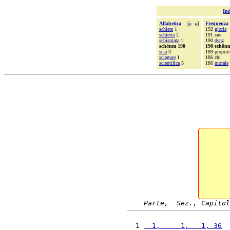
Ind
Alfabetica
[
«
»
]
Frequenza
schiere
1
192
gloria
schietta
2
191 sue
schismata
1
190
denz
schönm 190
190 schön
scia
3
189 proprio
sciagure
1
186 chi
scientifica
5
186
morale
Parte,  Sez., Capitol
  1 
  1,     1,   1, 36
  