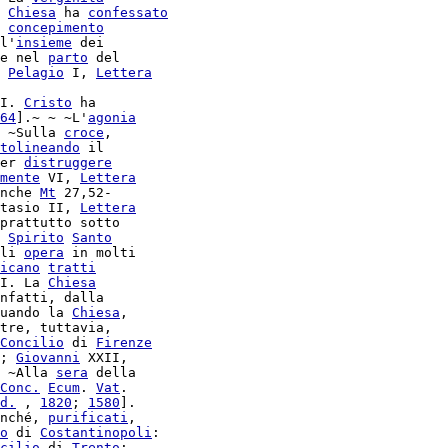
 
Chiesa
 ha 
confessato
 
concepimento
l'
insieme
 dei

e nel 
parto
 del

 
Pelagio
 I, 
Lettera
I. 
Cristo
 ha

64
].~ ~ ~L'
agonia
 ~Sulla 
croce
,

tolineando
 il

er 
distruggere
mente
 VI, 
Lettera
nche 
Mt
 27,52-

tasio II, 
Lettera
prattutto sotto

 
Spirito
Santo
li 
opera
 in molti

icano
tratti
I. La 
Chiesa
nfatti, dalla

uando la 
Chiesa
,

tre, tuttavia,

Concilio
 di 
Firenze
; 
Giovanni
 XXII,

 ~Alla 
sera
 della

Conc.
Ecum
. 
Vat
.

d.
 , 
1820
; 
1580
].

nché, 
purificati
o
 di 
Costantinopoli
:

cilio
 di 
Trento
:
