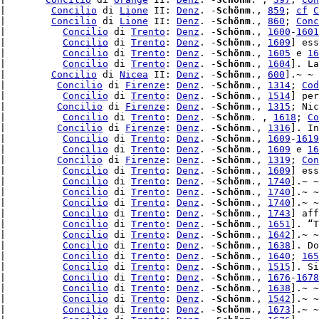
|        
Concilio
 di 
Lione
 II: 
Denz
. -
Schönm
., 
859
; 
cf
C
|        
Concilio
 di 
Lione
 II: 
Denz
. -
Schönm
., 
860
; 
Conc
|          
Concilio
 di 
Trento
: 
Denz
. -
Schönm
., 
1600
-
1601
|          
Concilio
 di 
Trento
: 
Denz
. -
Schönm
., 
1609
] ess
|          
Concilio
 di 
Trento
: 
Denz
. -
Schönm
., 
1605
 e 
16
|          
Concilio
 di 
Trento
: 
Denz
. -
Schönm
., 
1604
]. La
|        
Concilio
 di 
Nicea
 II: 
Denz
. -
Schönm
., 
600
].~ ~ 
|         
Concilio
 di 
Firenze
: 
Denz
. -
Schönm
., 
1314
; 
Cod
|          
Concilio
 di 
Trento
: 
Denz
. -
Schönm
., 
1514
] per
|         
Concilio
 di 
Firenze
: 
Denz
. -
Schönm
., 
1315
; Nic
|          
Concilio
 di 
Trento
: 
Denz
. -
Schönm
. , 
1618
; 
Co
|         
Concilio
 di 
Firenze
: 
Denz
. -
Schönm
., 
1316
]. In
|          
Concilio
 di 
Trento
: 
Denz
. -
Schönm
., 
1609
-
1619
|          
Concilio
 di 
Trento
: 
Denz
. -
Schönm
., 
1609
 e 
16
|         
Concilio
 di 
Firenze
: 
Denz
. -
Schönm
., 
1319
; 
Con
|          
Concilio
 di 
Trento
: 
Denz
. -
Schönm
., 
1609
] ess
|          
Concilio
 di 
Trento
: 
Denz
. -
Schönm
., 
1740
].~ ~

|          
Concilio
 di 
Trento
: 
Denz
. -
Schönm
., 
1740
|          
Concilio
 di 
Trento
: 
Denz
. -
Schönm
., 
1740
].~ ~

|          
Concilio
 di 
Trento
: 
Denz
. -
Schönm
., 
1743
] aff
|          
Concilio
 di 
Trento
: 
Denz
. -
Schönm
., 
1651
]. “T
|          
Concilio
 di 
Trento
: 
Denz
. -
Schönm
., 
1642
].~ ~

|          
Concilio
 di 
Trento
: 
Denz
. -
Schönm
., 
1638
]. Do
|          
Concilio
 di 
Trento
: 
Denz
. -
Schönm
., 
1640
; 
165
|          
Concilio
 di 
Trento
: 
Denz
. -
Schönm
., 
1515
]. Si
|          
Concilio
 di 
Trento
: 
Denz
. -
Schönm
., 
1676
-
1678
|          
Concilio
 di 
Trento
: 
Denz
. -
Schönm
., 
1638
].~ ~

|          
Concilio
 di 
Trento
: 
Denz
. -
Schönm
., 
1542
|          
Concilio
 di 
Trento
: 
Denz
. -
Schönm
., 
1673
].~ ~