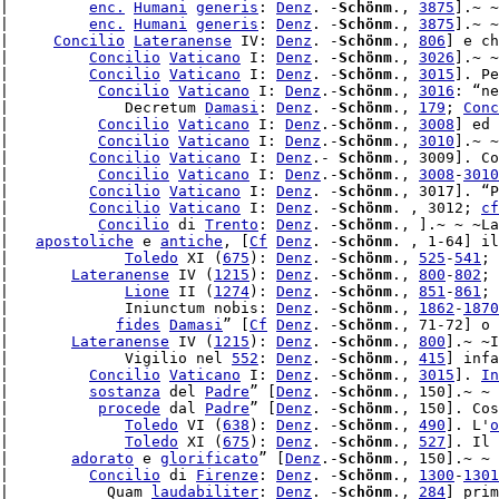
|         
enc.
Humani
generis
: 
Denz
. -
Schönm
., 
3875
].~ ~

|         
enc.
Humani
generis
: 
Denz
. -
Schönm
., 
3875
].~ ~
|     
Concilio
Lateranense
 IV: 
Denz
. -
Schönm
., 
806
] e ch
|         
Concilio
Vaticano
 I: 
Denz
. -
Schönm
., 
3026
].~ ~

|         
Concilio
Vaticano
 I: 
Denz
. -
Schönm
., 
3015
]. Pe
|          
Concilio
Vaticano
 I: 
Denz
.-
Schönm
., 
3016
: “ne
|             Decretum 
Damasi
: 
Denz
. -
Schönm
., 
179
; 
Conc
|          
Concilio
Vaticano
 I: 
Denz
.-
Schönm
., 
3008
] ed 
|          
Concilio
Vaticano
 I: 
Denz
.-
Schönm
., 
3010
].~ ~
|         
Concilio
Vaticano
 I: 
Denz
.- 
Schönm
., 3009]. Co
|          
Concilio
Vaticano
 I: 
Denz
.-
Schönm
., 
3008
-
3010
|         
Concilio
Vaticano
 I: 
Denz
. -
Schönm
., 3017]. “P
|         
Concilio
Vaticano
 I: 
Denz
. -
Schönm
. , 3012; 
cf
|          
Concilio
 di 
Trento
: 
Denz
. -
Schönm
., ].~ ~ ~La
|   
apostoliche
 e 
antiche
, [
Cf
Denz
. -
Schönm
. , 1-64] il
|             
Toledo
 XI (
675
): 
Denz
. -
Schönm
., 
525
-
541
; 
|       
Lateranense
 IV (
1215
): 
Denz
. -
Schönm
., 
800
-
802
; 
|             
Lione
 II (
1274
): 
Denz
. -
Schönm
., 
851
-
861
; 
|             Iniunctum nobis: 
Denz
. -
Schönm
., 
1862
-
1870
|            
fides
Damasi
” [
Cf
Denz
. -
Schönm
., 71-72] o 
|       
Lateranense
 IV (
1215
): 
Denz
. -
Schönm
., 
800
].~ ~I
|             Vigilio nel 
552
: 
Denz
. -
Schönm
., 
415
] infa
|         
Concilio
Vaticano
 I: 
Denz
. -
Schönm
., 
3015
]. 
In
|         
sostanza
 del 
Padre
” [
Denz
. -
Schönm
., 150].~ ~ 
|          
procede
 dal 
Padre
” [
Denz
. -
Schönm
., 150]. Cos
|             
Toledo
 VI (
638
): 
Denz
. -
Schönm
., 
490
]. L'
o
|             
Toledo
 XI (
675
): 
Denz
. -
Schönm
., 
527
]. Il 
|       
adorato
 e 
glorificato
” [
Denz
.-
Schönm
|         
Concilio
 di 
Firenze
: 
Denz
. -
Schönm
., 
1300
-
1301
|           Quam 
laudabiliter
: 
Denz
. -
Schönm
., 
284
] prim