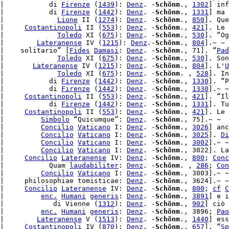
|           di 
Firenze
 (
1439
): 
Denz
. -
Schönm
., 
1302
] inf
|           di 
Firenze
 (
1442
): 
Denz
. -
Schönm
., 
1331
] ma 
|             
Lione
 II (
1274
): 
Denz
. -
Schönm
., 
850
]. Que
|     
Costantinopoli
 II (
553
): 
Denz
. -
Schönm
., 
421
]. Le 
|             
Toledo
 XI (
675
): 
Denz
. -
Schönm
., 
530
]. “Og
|        
Lateranense
 IV (
1215
): 
Denz
.-
Schönm
., 
804
].~ ~

|    solitario” [
Fides
Damasi
: 
Denz
. -
Schönm
., 71]. “
Pad
|             
Toledo
 XI (
675
): 
Denz
. -
Schönm
., 
530
]. Son
|       
Lateranense
 IV (
1215
): 
Denz
. -
Schönm
., 
804
]. L'
U
|             
Toledo
 XI (
675
): 
Denz
. -
Schönm
. , 
528
]. In
|           di 
Firenze
 (
1442
): 
Denz
. -
Schönm
., 
1330
]. “P
|           di 
Firenze
 (
1442
): 
Denz
. -
Schönm
., 
1330
].~ ~

|     
Costantinopoli
 II (
553
): 
Denz
. -
Schönm
., 
421
]. “Il
|           di 
Firenze
 (
1442
): 
Denz
. -
Schönm
., 
1331
]. Tu
|     
Costantinopoli
 II (
553
): 
Denz
. -
Schönm
., 
421
]. Le 
|         
Simbolo
 “Quicumque”: 
Denz
. -
Schönm
., 75].~ ~

|         
Concilio
Vaticano
 I: 
Denz
. -
Schönm
., 
3026
] anc
|         
Concilio
Vaticano
 I: 
Denz
. -
Schönm
., 
3025
]. 
Di
|         
Concilio
Vaticano
 I: 
Denz
. -
Schönm
., 
3002
].~ ~
|         
Concilio
Vaticano
 I: 
Denz
. -
Schönm
., 3022]. La
|     
Concilio
Lateranense
 IV: 
Denz
. -
Schönm
., 
800
; 
Conc
|           Quam 
laudabiliter
: 
Denz
. -
Schönm
. , 
286
; 
Con
|         
Concilio
Vaticano
 I: 
Denz
. -
Schönm
., 3003].~ ~

|     philosophiae tomisticae: 
Denz
. -
Schönm
., 3624].~ ~

|     
Concilio
Lateranense
 IV: 
Denz
. -
Schönm
., 
800
; 
cf
C
|         
enc.
Humani
generis
: 
Denz
. -
Schönm
., 
3891
] e i
|            di Vienne (
1312
): 
Denz
. -
Schönm
., 
902
] ciò 
|         
enc.
Humani
generis
: 
Denz
. -
Schönm
., 3896; 
Pao
|        
Lateranense
 V (
1513
): 
Denz
. -
Schönm
., 
1440
] ess
|     
Costantinopoli
 IV (
870
): 
Denz
. -
Schönm
., 
657
]. “
Sp