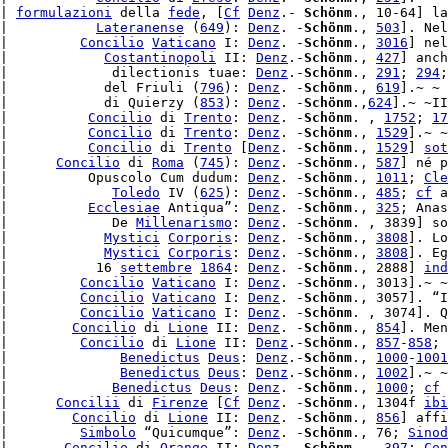
| 
formulazioni
 della 
fede
, [
Cf
Denz
.- 
Schönm
., 10-64] la
|           
Lateranense
 (
649
): 
Denz
. -
Schönm
., 
503
]. Nel
|         
Concilio
Vaticano
 I: 
Denz
. -
Schönm
., 
3016
] nel
|            
Costantinopoli
 II: 
Denz
.-
Schönm
., 
427
] anch
|             dilectionis tuae: 
Denz
.-
Schönm
., 
291
; 
294
;
|            del Friuli (
796
): 
Denz
. -
Schönm
., 
619
].~ ~

|            di Quierzy (
853
): 
Denz
. -
Schönm
.,
624
].~ ~II
|          
Concilio
 di 
Trento
: 
Denz
. -
Schönm
. , 
1752
; 
17
|          
Concilio
 di 
Trento
: 
Denz
. -
Schönm
., 
1529
].~ ~
|          
Concilio
 di 
Trento
 [
Denz
. -
Schönm
., 
1529
] 
sot
|      
Concilio
 di 
Roma
 (
745
): 
Denz
. -
Schönm
., 
587
] né p
|          Opuscolo Cum dudum: 
Denz
. -
Schönm
., 
1011
; 
Cle
|             
Toledo
 IV (
625
): 
Denz
. -
Schönm
., 
485
; 
cf
 a
|          
Ecclesiae
 Antiqua”: 
Denz
. -
Schönm
., 
325
; Anas
|             De 
Millenarismo
: 
Denz
. -
Schönm
. , 3839] so
|            
Mystici
Corporis
: 
Denz
. -
Schönm
., 
3808
]. Lo
|            
Mystici
Corporis
: 
Denz
. -
Schönm
., 
3808
]. Eg
|           16 
settembre
1864
: 
Denz
. -
Schönm
., 2888] 
ind
|         
Concilio
Vaticano
 I: 
Denz
. -
Schönm
., 3013].~ ~
|         
Concilio
Vaticano
 I: 
Denz
. -
Schönm
., 3057]. “I
|         
Concilio
Vaticano
 I: 
Denz
. -
Schönm
. , 3074]. Q
|        
Concilio
 di 
Lione
 II: 
Denz
. -
Schönm
., 
854
]. Men
|         
Concilio
 di 
Lione
 II: 
Denz
.-
Schönm
., 
857
-
858
; 
|              
Benedictus
Deus
: 
Denz
.-
Schönm
., 
1000
-
1001
|              
Benedictus
Deus
: 
Denz
.-
Schönm
., 
1002
].~ ~
|             
Benedictus
Deus
: 
Denz
. -
Schönm
., 
1000
; 
cf
|      
Concilii
 di 
Firenze
 [
Cf
Denz
. -
Schönm
., 1304f 
ibi
|        
Concilio
 di 
Lione
 II: 
Denz
. -
Schönm
., 
856
] affi
|         
Simbolo
 “Quicumque”: 
Denz
. -
Schönm
., 76; 
Sinod
|       
Concilio
 di 
Orange
 II: 
Denz
. -
Schönm
. , 
397
; 
Con