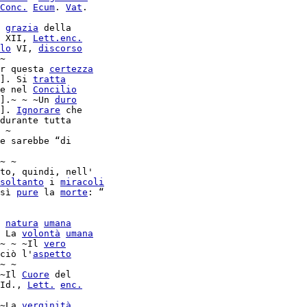
Conc.
Ecum
. 
Vat
.

 
grazia
 della

 XII, 
Lett.
enc.
lo
 VI, 
discorso
~

r questa 
certezza
]. Si 
tratta
e nel 
Concilio
].~ ~ ~Un 
duro
]. 
Ignorare
 che

durante tutta

 ~

e sarebbe “di

~ ~

to, quindi, nell'

soltanto
 i 
miracoli
sì 
pure
 la 
morte
: “

 
natura
umana
 La 
volontà
umana
~ ~ ~Il 
vero
ciò l'
aspetto
~ ~

~Il 
Cuore
 del

Id., 
Lett.
enc.
~La 
verginità