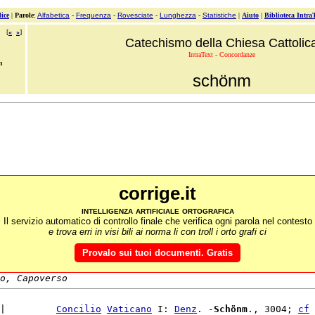
ice
|
Parole
:
Alfabetica
-
Frequenza
-
Rovesciate
-
Lunghezza
-
Statistiche
|
Aiuto
|
Biblioteca Intra
[
«
»
]
Catechismo della Chiesa Cattolic
IntraText - Concordanze
m
schönm
corrige.it
intelligenza artificiale ortografica
Il servizio automatico di controllo finale che verifica ogni parola nel contesto
e trova erri in visi bili ai norma li con troll i orto grafi ci
Provalo sui tuoi documenti. Gratis
o, Capoverso
|         
Concilio
Vaticano
 I: 
Denz
. -
Schönm
., 3004; 
cf