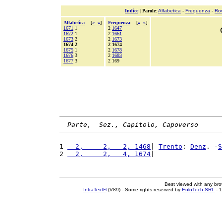
Indice
|
Parole
:
Alfabetica
-
Frequenza
-
Ro
Alfabetica
[
«
»
]
Frequenza
[
«
»
]
1671
1
2
1647
1672
1
2
1661
1673
2
2
1673
1674 2
2 1674
1675
1
2
1678
1676
3
2
1683
1677
3
2 169
Parte,  Sez., Capitolo, Capoverso
1 
  2,     2,   2, 1468
| 
Trento
: 
Denz
. -
S
2 
  2,     2,   4, 1674
|                 
Best viewed with any br
IntraText®
(V89) - Some rights reserved by
EuloTech SRL
- 1