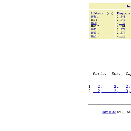
Ind
Alfabetica
[
«
»
]
Frequenza
165c
1
2
1641
166 1
2
1642
1660
1
2
1647
1661 2
2 1661
1662
1
2
1673
1663
1
2
1674
1664
1
2
1678
Parte,  Sez., Ca
1 
  2,     2,   2,
2 
  2,     2,   3,
IntraText®
(V89) - So