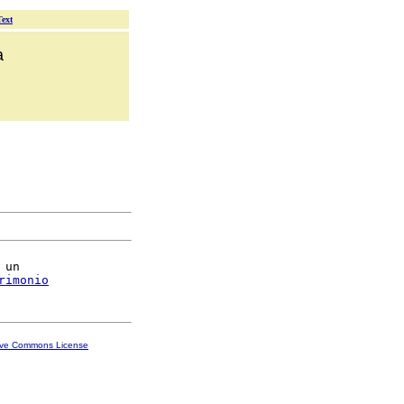
Text
a
un

rimonio
ive Commons License