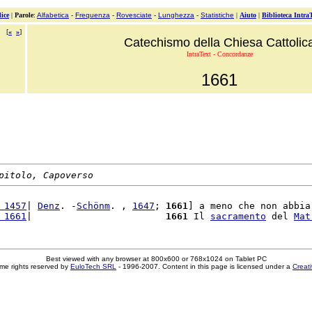
ice
|
Parole
:
Alfabetica
-
Frequenza
-
Rovesciate
-
Lunghezza
-
Statistiche
|
Aiuto
|
Biblioteca Intra
[
«
»
]
Catechismo della Chiesa Cattolic
IntraText - Concordanze
1661
pitolo, Capoverso
 1457
| 
Denz
. -
Schönm
. , 
1647
; 
1661
] a meno che non abbia 
 1661
|                        
1661
 Il 
sacramento
 del 
Mat
Best viewed with any browser at 800x600 or 768x1024 on Tablet PC
me rights reserved by
EuloTech SRL
- 1996-2007. Content in this page is licensed under a
Creat