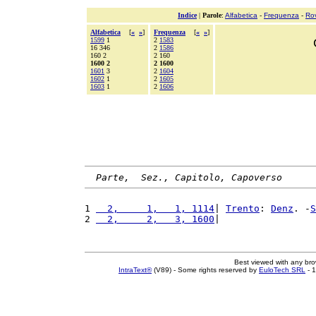
Indice
|
Parole
:
Alfabetica
-
Frequenza
-
Ro
Alfabetica
[
«
»
]
Frequenza
[
«
»
]
1599
1
2
1583
16 346
2
1586
160 2
2 160
1600 2
2 1600
1601
3
2
1604
1602
1
2
1605
1603
1
2
1606
Parte,  Sez., Capitolo, Capoverso
1 
  2,     1,   1, 1114
| 
Trento
: 
Denz
. -
S
2 
  2,     2,   3, 1600
|                 
Best viewed with any br
IntraText®
(V89) - Some rights reserved by
EuloTech SRL
- 1