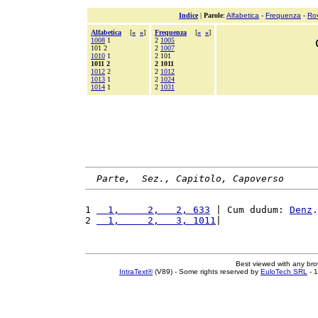
Indice
|
Parole
:
Alfabetica
-
Frequenza
-
Ro
Alfabetica
[
«
»
]
Frequenza
[
«
»
]
1008
1
2
1005
101 2
2
1007
1010
1
2 101
1011 2
2 1011
1012
2
2
1012
1013
1
2
1024
1014
1
2
1031
Parte,  Sez., Capitolo, Capoverso
1 
  1,     2,   2, 633
 | Cum dudum: 
Denz
.
2 
  1,     2,   3, 1011
|                 
Best viewed with any br
IntraText®
(V89) - Some rights reserved by
EuloTech SRL
- 1