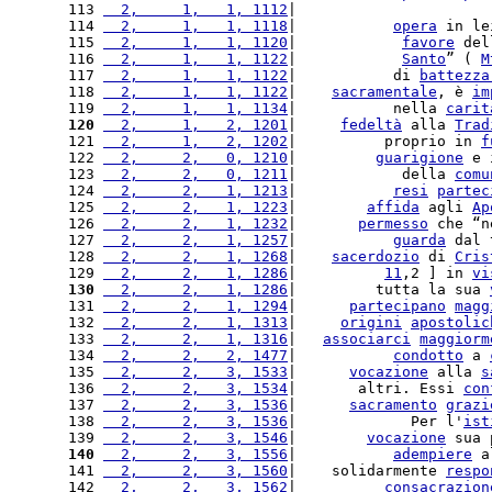
113 
  2,     1,   1, 1112
|                      
114 
  2,     1,   1, 1118
|           
opera
 in le
115 
  2,     1,   1, 1120
|            
favore
 del
116 
  2,     1,   1, 1122
|            
Santo
” ( 
M
117 
  2,     1,   1, 1122
|           di 
battezza
118 
  2,     1,   1, 1122
|    
sacramentale
, è 
im
119 
  2,     1,   1, 1134
|           nella 
carit
120
  2,     1,   2, 1201
|     
fedeltà
 alla 
Trad
121 
  2,     1,   2, 1202
|          proprio in 
f
122 
  2,     2,   0, 1210
|         
guarigione
 e 
123 
  2,     2,   0, 1211
|            della 
comu
124 
  2,     2,   1, 1213
|           
resi
partec
125 
  2,     2,   1, 1223
|        
affida
 agli 
Ap
126 
  2,     2,   1, 1232
|       
permesso
 che “n
127 
  2,     2,   1, 1257
|           
guarda
 dal 
128 
  2,     2,   1, 1268
|    
sacerdozio
 di 
Cris
129 
  2,     2,   1, 1286
|          
11
,2 ] in 
vi
130
  2,     2,   1, 1286
|         tutta la sua 
131 
  2,     2,   1, 1294
|      
partecipano
magg
132 
  2,     2,   1, 1313
|     
origini
apostolic
133 
  2,     2,   1, 1316
|   
associarci
maggiorm
134 
  2,     2,   2, 1477
|           
condotto
 a 
135 
  2,     2,   3, 1533
|      
vocazione
 alla 
s
136 
  2,     2,   3, 1534
|       altri. Essi 
con
137 
  2,     2,   3, 1536
|      
sacramento
grazi
138 
  2,     2,   3, 1536
|             Per l'
ist
139 
  2,     2,   3, 1546
|        
vocazione
 sua 
140
  2,     2,   3, 1556
|           
adempiere
 a
141 
  2,     2,   3, 1560
|    solidarmente 
respo
142 
  2,     2,   3, 1562
|          
consacrazion