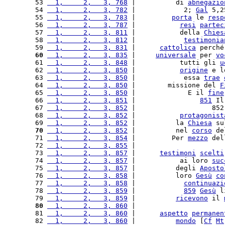
 53 
  1,     2,   3, 768
 |          di 
abnegazio
 54 
  1,     2,   3, 782
 |            2; 
Gal
 5,2
 55 
  1,     2,   3, 783
 |         
porta
 le 
resp
 56 
  1,     2,   3, 787
 |           
resi
partec
 57 
  1,     2,   3, 811
 |           della 
Chies
 58 
  1,     2,   3, 812
 |            
testimonia
 59 
  1,     2,   3, 831
 |      
cattolica
 perché
 60
  1,     2,   3, 835
 |     
universale
 per 
vo
 61 
  1,     2,   3, 848
 |           tutti gli 
u
 62 
  1,     2,   3, 850
 |           
origine
 e l
 63 
  1,     2,   3, 850
 |            essa 
trae
 64 
  1,     2,   3, 850
 |        missione del 
F
 65 
  1,     2,   3, 850
 |             E il 
fine
 66 
  1,     2,   3, 851
 |                
851
 Il
 67 
  1,     2,   3, 852
 |                   852
 68 
  1,     2,   3, 852
 |           
protagonist
 69 
  1,     2,   3, 852
 |          la 
Chiesa
 su
 70
  1,     2,   3, 852
 |          nel 
corso
 de
 71 
  1,     2,   3, 854
 |         Per 
mezzo
 del
 72 
  1,     2,   3, 855
 |                      
 73 
  1,     2,   3, 857
 |      
testimoni
scelti
 74 
  1,     2,   3, 857
 |           ai loro 
suc
 75 
  1,     2,   3, 857
 |          degli 
Aposto
 76 
  1,     2,   3, 858
 |          loro 
Gesù
co
 77 
  1,     2,   3, 858
 |            
continuazi
 78 
  1,     2,   3, 859
 |            
859
Gesù
 l
 79 
  1,     2,   3, 859
 |          
ricevono
 il 
 80
  1,     2,   3, 860
 |                      
 81 
  1,     2,   3, 860
 |      
aspetto
permanen
 82 
  1,     2,   3, 860
 |          
mondo
 [
Cf
Mt