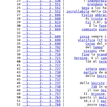
 23 
  1,     2,   2, 536
 |          l'
inaugurazi
 24 
  1,     2,   2, 551
 |            
prendano
p
 25 
  1,     2,   2, 552
 |         
Gesù
 a lui ha
 26 
  1,     2,   2, 552
 | 
incrollabile
 della 
Ch
 27 
  1,     2,   2, 606
 |         
Figlio
abbrac
 28 
  1,     2,   2, 608
 |           di 
Cristo
e
 29 
  1,     2,   2, 623
 |           
Fil
 2,8), 
G
 30
  1,     2,   2, 634
 |             È la 
fase
 31 
  1,     2,   2, 669
 |         
compiuto
pien
 32 
  1,     2,   3  
    |                      
 33 
  1,     2,   3, 689
 |        
invia
 sempre i
 34 
  1,     2,   3, 690
 |       
glorifica
 [
Cf
G
 35 
  1,     2,   3, 690
 |           
Corpo
 del s
 36 
  1,     2,   3, 702
 |           del 
tempo
” 
 37 
  1,     2,   3, 707
 |          
visioni
 che 
 38 
  1,     2,   3, 716
 |         
fine
 la 
grand
 39 
  1,     2,   3, 721
 |     
Vergine
, è il 
cap
 40
  1,     2,   3, 726
 |           726 Al 
term
 41 
  1,     2,   3, 727
 |                      
 42 
  1,     2,   3, 727
 |           
intera
oper
 43 
  1,     2,   3, 730
 |          
partire
 da q
 44 
  1,     2,   3, 730
 |           dello 
Spiri
 45 
  1,     2,   3, 737
 |                      
 46 
  1,     2,   3, 737
 |        dello 
Spirito
 47 
  1,     2,   3, 738
 |              
738
 In q
 48 
  1,     2,   3, 743
 |            il suo 
Spi
 49 
  1,     2,   3, 757
 |          II. 
Origine
,
 50
  1,     2,   3, 763
 |        questo il 
moti
 51 
  1,     2,   3, 765
 |          10,1-2 ] 
par
 52 
  1,     2,   3, 768
 |            possa 
real