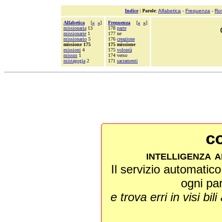
Indice
|
Parole
:
Alfabetica
-
Frequenza
-
Ro
Alfabetica
[
«
»
]
Frequenza
[
«
»
]
missionaria
13
178
parte
missionarie
1
177 ne
missionario
5
176
creazione
missione 175
175 missione
missioni
4
175
volontà
missus
1
174 verso
mistagogia
2
171
sacramenti
co
intelligenza a
Il servizio automatico 
ogni pa
e trova erri in visi bili