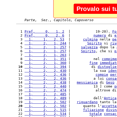
Provalo sui t
Parte,  Sez., Capitolo, Capoverso
  1 
Pref,     0,   1, 2
  |            19-20). 
Fo
  2 
Pref,     0,   2, 6
  |           
numero
 di 
e
  3 
  1,     1,   2, 53
  |      
culmina
 nella 
pe
  4 
  1,     2,   1, 244
 |        
Spirito
 si 
riv
  5 
  1,     2,   1, 257
 |     
salvezza
 dopo la 
  6 
  1,     2,   1, 257
 |     
Spirito
, che si 
p
  7 
  1,     2,   1, 263
 |                      
  8 
  1,     2,   1, 351
 |           nel 
compime
  9 
  1,     2,   1, 360
 |         
fine
immediat
 10
  1,     2,   1, 394
 |          di 
distoglie
 11 
  1,     2,   2, 430
 |           la sua 
iden
 12 
  1,     2,   2, 436
 |            
compie
per
 13 
  1,     2,   2, 436
 |           a lui 
consa
 14 
  1,     2,   2, 438
 |   
messianica
 di 
Gesù
 15 
  1,     2,   2, 440
 |           13 ] come 
p
 16 
  1,     2,   2, 474
 |            altrove di
 17 
  1,     2,   2, 485
 |                      
 18 
  1,     2,   2, 489
 |           dell'
Antica
 19 
  1,     2,   2, 502
 |   
riguardano
 tanto la
 20
  1,     2,   2, 502
 |      quanto l'
accetta
 21 
  1,     2,   2, 515
 |      
filiazione
divin
 22 
  1,     2,   2, 534
 |         
totale
consac