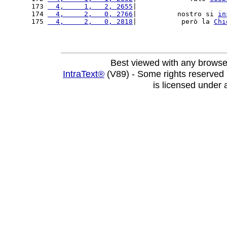
173 
  4,     1,   2, 2655
|                      
174 
  4,     2,   0, 2766
|          nostro si 
in
175 
  4,     2,   0, 2818
|           però la 
Chi
Best viewed with any browse
IntraText®
(V89) - Some rights reserved
is licensed under