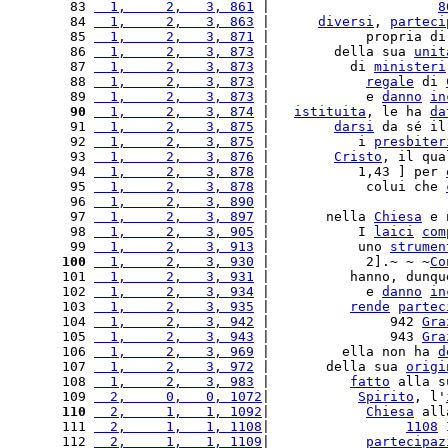
 83 
  1,     2,   3, 861
 |                     
8
 84 
  1,     2,   3, 863
 |      
diversi
, 
parteci
 85 
  1,     2,   3, 871
 |            propria di
 86 
  1,     2,   3, 873
 |        della sua 
unit
 87 
  1,     2,   3, 873
 |          di 
ministeri
 88 
  1,     2,   3, 873
 |            
regale
 di 
 89 
  1,     2,   3, 873
 |            e 
danno
in
 90
  1,     2,   3, 874
 |   
istituita
, le ha 
da
 91 
  1,     2,   3, 875
 |        
darsi
 da sé il
 92 
  1,     2,   3, 875
 |           i 
presbiter
 93 
  1,     2,   3, 876
 |        
Cristo
, il qua
 94 
  1,     2,   3, 878
 |           1,43 ] per 
 95 
  1,     2,   3, 878
 |            colui che 
 96 
  1,     2,   3, 890
 |                      
 97 
  1,     2,   3, 897
 |       nella 
Chiesa
 e 
 98 
  1,     2,   3, 905
 |           I 
laici
com
 99 
  1,     2,   3, 913
 |           uno 
strumen
100
  1,     2,   3, 930
 |            2].~ ~ ~
Co
101 
  1,     2,   3, 931
 |          hanno, dunqu
102 
  1,     2,   3, 934
 |            e 
danno
in
103 
  1,     2,   3, 935
 |          
rende
partec
104 
  1,     2,   3, 942
 |               942 
Gra
105 
  1,     2,   3, 943
 |               943 
Gra
106 
  1,     2,   3, 969
 |         ella non ha 
d
107 
  1,     2,   3, 972
 |       della sua 
origi
108 
  1,     2,   3, 983
 |          
fatto
 alla s
109 
  2,     0,   0, 1072
|           
Spirito
, l'
110
  2,     1,   1, 1092
|            
Chiesa
 all
111 
  2,     1,   1, 1108
|                 
1108
 
112 
  2,     1,   1, 1109
|            
partecipaz