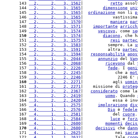
143 
  2,     2,   3, 1562
|           
retto
 assol
144 
  2,     2,   3, 1565
|        
dimensione
uni
145 
  2,     2,   3, 1565
|  
ordinazione
 non li 
p
146 
  2,     2,   3, 1565
|            vastissima
147 
  2,     2,   3, 1570
|           
maniera
par
148 
  2,     2,   3, 1571
|    
importante
arricch
149 
  2,     2,   3, 1574
|      
vescovo
, come 
se
150
  2,     2,   3, 1574
|        
diacono
, che h
151 
  2,     2,   3, 1575
|           
resi
partec
152 
  2,     2,   3, 1583
|          sempre. La 
v
153 
  2,     2,   3, 1591
|          altra 
partec
154 
  2,     2,   3, 1594
|   
responsabilità
apos
155 
  3,     1,   3, 2044
|      
annunzio
 del 
Van
156 
  3,     2,   0, 2068
|         
ricevono
 dal 
157 
  3,     2,   2, 2226
|          
fede
. I 
geni
158 
  3,     2,   2, 2245
|             che a 
mot
159 
  3,     2,   2, 2246
|              2246 E' 
160
  3,     2,   2, 2271
|            agli 
uomin
161 
  3,     2,   2, 2271
|    missione di 
proteg
162 
  3,     2,   2, 2367
|   
considerato
 come la
163 
  3,     2,   2, 2419
|         
uomo
. Quando 
164 
  3,     2,   2, 2420
|            essa è inv
165 
  4,     1,   1, 2575
|      
implorazione
div
166 
  4,     1,   1, 2576
|          
Dio
 è 
fedele
167 
  4,     1,   1, 2581
|            del 
cuore
.
168 
  4,     1,   1, 2584
|           
luce
 e 
forz
169 
  4,     1,   1, 2600
|         
momenti
decis
170
  4,     1,   1, 2600
|     
decisivi
 che 
dann
171 
  4,     1,   1, 2625
|             nei 
sacra
172 
  4,     1,   1, 2632
|             Tale 
coop