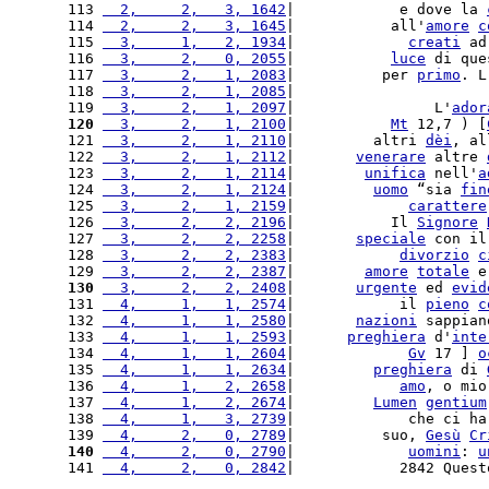
113 
  2,     2,   3, 1642
|            e dove la 
114 
  2,     2,   3, 1645
|           all'
amore
c
115 
  3,     1,   2, 1934
|             
creati
 ad
116 
  3,     2,   0, 2055
|           
luce
 di que
117 
  3,     2,   1, 2083
|          per 
primo
. L
118 
  3,     2,   1, 2085
|                      
119 
  3,     2,   1, 2097
|                L'
ador
120
  3,     2,   1, 2100
|           
Mt
 12,7 ) [
121 
  3,     2,   1, 2110
|         altri 
dèi
, al
122 
  3,     2,   1, 2112
|       
venerare
 altre 
123 
  3,     2,   1, 2114
|        
unifica
 nell'
a
124 
  3,     2,   1, 2124
|         
uomo
 “sia 
fin
125 
  3,     2,   1, 2159
|             
carattere
126 
  3,     2,   2, 2196
|           Il 
Signore
127 
  3,     2,   2, 2258
|       
speciale
 con il
128 
  3,     2,   2, 2383
|            
divorzio
c
129 
  3,     2,   2, 2387
|        
amore
totale
 e
130
  3,     2,   2, 2408
|       
urgente
 ed 
evid
131 
  4,     1,   1, 2574
|            il 
pieno
c
132 
  4,     1,   1, 2580
|       
nazioni
 sappian
133 
  4,     1,   1, 2593
|      
preghiera
 d'
inte
134 
  4,     1,   1, 2604
|             
Gv
 17 ] 
o
135 
  4,     1,   1, 2634
|         
preghiera
 di 
136 
  4,     1,   2, 2658
|            
amo
, o mio
137 
  4,     1,   2, 2674
|         
Lumen
gentium
138 
  4,     1,   3, 2739
|             che ci ha
139 
  4,     2,   0, 2789
|          suo, 
Gesù
Cr
140
  4,     2,   0, 2790
|             
uomini
: 
u
141 
  4,     2,   0, 2842
|            2842 Quest