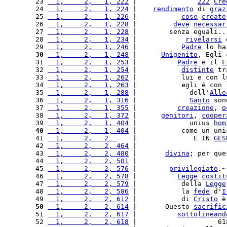
 23 
  1,     2,   1, 222
 |               
222
Cre
 24 
  1,     2,   1, 224
 |    
rendimento
 di 
graz
 25 
  1,     2,   1, 226
 |           
cose
create
 26 
  1,     2,   1, 228
 |         
deve
necessar
 27 
  1,     2,   1, 228
 |        senza eguali..
 28 
  1,     2,   1, 234
 |            
rivelarsi
 
 29 
  1,     2,   1, 246
 |           
Padre
 lo ha
 30
  1,     2,   1, 248
 |      
Unigenito
, Egli 
 31 
  1,     2,   1, 253
 |          
Padre
 e il 
F
 32 
  1,     2,   1, 254
 |           
distinte
 tr
 33 
  1,     2,   1, 262
 |           lui e con l
 34 
  1,     2,   1, 263
 |           egli è con 
 35 
  1,     2,   1, 288
 |             dell'
Alle
 36 
  1,     2,   1, 316
 |             
Santo
 son
 37 
  1,     2,   1, 355
 |          
creazione
, 
o
 38 
  1,     2,   1, 372
 |      
genitori
, 
cooper
 39 
  1,     2,   1, 404
 |             unius 
hom
 40
  1,     2,   1, 404
 |           come un uni
 41 
  1,     2,   2  
    |              E IN 
GES
 42 
  1,     2,   2, 464
 |                      
 43 
  1,     2,   2, 480
 |       
divina
; per que
 44 
  1,     2,   2, 501
 |                      
 45 
  1,     2,   2, 576
 |        
privilegiato
.~
 46 
  1,     2,   2, 578
 |          
Legge
costit
 47 
  1,     2,   2, 579
 |           della 
Legge
 48 
  1,     2,   2, 586
 |           la 
fede
 d'
I
 49 
  1,     2,   2, 612
 |           di 
Cristo
 è
 50
  1,     2,   2, 614
 |       Questo 
sacrific
 51 
  1,     2,   2, 617
 |          
sottolineand
 52 
  1,     2,   2, 618
 |                    61