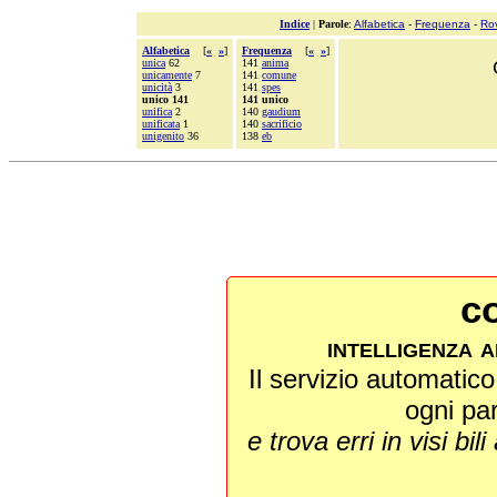
Indice
|
Parole
:
Alfabetica
-
Frequenza
-
Ro
Alfabetica
[
«
»
]
Frequenza
[
«
»
]
unica
62
141
anima
unicamente
7
141
comune
unicità
3
141
spes
unico 141
141 unico
unifica
2
140
gaudium
unificata
1
140
sacrificio
unigenito
36
138
eb
co
intelligenza a
Il servizio automatico 
ogni pa
e trova erri in visi bili