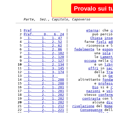
Provalo sui t
Parte,  Sez., Capitolo, Capoverso
  1 
Pref              
   |         
eterna
: che 
c
  2 
Pref,     0,   6, 24
 |            può perciò
  3 
  1,     1,   1, 47
  |           
Chiesa
inse
  4 
  1,     1,   2, 52
  |        farne 
figli
ad
  5 
  1,     1,   2, 62
  |         riconosca e l
  6 
  1,     1,   2, 86
  |   
fedelmente
 la 
espon
  7 
  1,     1,   2, 102
 |             una 
sola
  8 
  1,     1,   2, 120
 |             le 
Lament
  9 
  1,     1,   2, 127
 |        
occupa
 nella 
C
 10
  1,     1,   2, 134
 |             è un 
libr
 11 
  1,     1,   3, 145
 |          
offrì
 in 
sac
 12 
  1,     1,   3, 174
 |             della 
Tra
 13 
  1,     1,   3  
    |               E in 
Ge
 14 
  1,     2,   1, 200
 |     altrettanto 
fonda
 15 
  1,     2,   1, 200
 |             e 
profess
 16 
  1,     2,   1, 201
 |            
Dio
 si è 
r
 17 
  1,     2,   1, 201
 |         
nazioni
 a 
vol
 18 
  1,     2,   1, 202
 |        stesso 
conferm
 19 
  1,     2,   1, 202
 |       
contrasta
 con l
 20
  1,     2,   1, 202
 |            alcuna 
div
 21 
  1,     2,   1, 212
 |  
rivelazione
 del 
Nome
 22 
  1,     2,   1, 221
 |      
Conseguenze
 dell