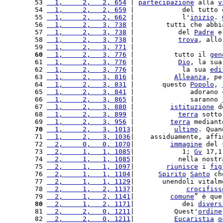
 53 
  1,     2,   2, 654
 | 
partecipazione
 alla 
v
 54 
  1,     2,   2, 659
 |            del tutto 
 55 
  1,     2,   2, 662
 |            l'
inizio
. 
 56 
  1,     2,   3, 738
 |        tutti che abbi
 57 
  1,     2,   3, 738
 |           del 
Padre
 e
 58 
  1,     2,   3, 738
 |           
trova
, allo
 59 
  1,     2,   3, 771
 |                      
 60
  1,     2,   3, 776
 |          tutto il 
gen
 61 
  1,     2,   3, 776
 |           
Dio
, la sua
 62 
  1,     2,   3, 776
 |            la sua 
edi
 63 
  1,     2,   3, 816
 |          
Alleanza
, pe
 64 
  1,     2,   3, 831
 |       questo 
Popolo
, 
 65 
  1,     2,   3, 841
 |              adorano 
 66 
  1,     2,   3, 865
 |              saranno 
 67 
  1,     2,   3, 880
 |         
istituzione
 d
 68 
  1,     2,   3, 899
 |           
terra
 sotto
 69 
  1,     2,   3, 956
 |         
terra
 mediant
 70
  1,     2,   3, 1013
|          
ultimo
. Quan
 71 
  1,     2,   3, 1036
|    assiduamente, affi
 72 
  2,     0,   0, 1070
|         
immagine
 del 
 73 
  2,     1,   1, 1085
|            1; 
Gv
 17,1
 74 
  2,     1,   1, 1085
|           nella nostr
 75 
  2,     1,   1, 1097
|        
riunisce
 i 
fig
 76 
  2,     1,   1, 1104
|      
Spirito
Santo
 ch
 77 
  2,     1,   1, 1129
|       unendoli vitalm
 78 
  2,     1,   2, 1137
|             
crocifiss
 79 
  2,     1,   2, 1141
|         
comune
” è que
 80
  2,     1,   2, 1171
|            dei 
divers
 81 
  2,     2,   0, 1211
|          Quest'
ordine
 82 
  2,     2,   0, 1211
|          
Eucaristia
o