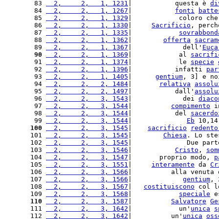
 83 
  2,     2,   1, 1231
|           questa è 
di
 84 
  2,     2,   1, 1267
|           
fonti
batte
 85 
  2,     2,   1, 1329
|            coloro che
 86 
  2,     2,   1, 1330
|     
Sacrificio
, perch
 87 
  2,     2,   1, 1335
|            
sovrabbond
 88 
  2,     2,   1, 1362
|        
offerta
sacram
 89 
  2,     2,   1, 1367
|             dell'
Euca
 90
  2,     2,   1, 1369
|            al 
sacrifi
 91 
  2,     2,   1, 1374
|            le 
specie
 92 
  2,     2,   1, 1396
|           infatti 
par
 93 
  2,     2,   1, 1405
|      
gentium
, 3] e no
 94 
  2,     2,   2, 1484
|       
relativa
assolu
 95 
  2,     2,   2, 1497
|           dall'
assolu
 96 
  2,     2,   3, 1543
|             dei 
diaco
 97 
  2,     2,   3, 1544
|          
compimento
 i
 98 
  2,     2,   3, 1544
|           del 
sacerdo
 99 
  2,     2,   3, 1544
|              
Eb
 10,14
100
  2,     2,   3, 1545
|    
sacrificio
redento
101 
  2,     2,   3, 1545
|        
Chiesa
. Lo ste
102 
  2,     2,   3, 1545
|              Due part
103 
  2,     2,   3, 1546
|           
Cristo
, 
som
104 
  2,     2,   3, 1547
|       proprio modo, 
p
105 
  2,     2,   3, 1551
|     
interamente
 da 
Cr
106 
  2,     2,   3, 1566
|          alla venuta 
107 
  2,     2,   3, 1566
|             
gentium
, 
108 
  2,     2,   3, 1567
|   
costituiscono
 col l
109 
  2,     2,   3, 1568
|            
speciale
 e
110
  2,     2,   3, 1587
|          
Salvatore
Ge
111 
  2,     2,   3, 1642
|            un'
unica
s
112 
  2,     2,   3, 1642
|          un'
unica
oss