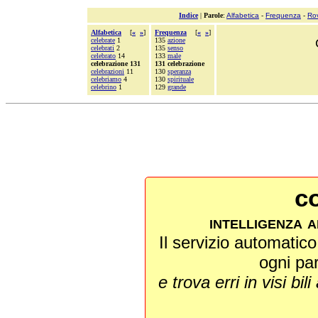
Indice
|
Parole
:
Alfabetica
-
Frequenza
-
Ro
Alfabetica
[
«
»
]
Frequenza
[
«
»
]
celebrate
1
135
azione
celebrati
2
135
senso
celebrato
14
133
male
celebrazione 131
131 celebrazione
celebrazioni
11
130
speranza
celebriamo
4
130
spirituale
celebrino
1
129
grande
co
intelligenza a
Il servizio automatico 
ogni pa
e trova erri in visi bili