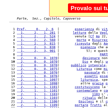
Provalo sui t
Parte,  Sez., Capitolo, Capoverso
  1 
Pref,     0,   2, 6
  |        
esperienza
 di 
vit
  2 
  1,     2,   1, 281
 |       
letture
 della 
Vegl
  3 
  1,     2,   2, 524
 |        venuta [
Cf
Ap
 22,
  4 
  1,     2,   2, 560
 |         
morte
 e 
Risurrez
  5 
  1,     2,   3, 815
 |        
ricevuta
 dagli 
Ap
  6 
  1,     2,   3, 838
 |           
pienezza
 che a
  7 
  1,     2,   3, 901
 |              5); e quest
  8 
  2              
    |                     
PART
  9 
  2,     0,   0, 1070
|            
designare
 non
 10
  2,     0,   0, 1070
|            
Dio
 e degli 
u
 11 
  2,     0,   0, 1070
|      
pubblico
integrale
.
 12 
  2,     0,   0, 1075
|         
Liturgia
 come 
mi
 13 
  2,     1,   0, 1076
|             
pasquale
 di 
 14 
  2,     1,   0, 1076
|             
aspetti
esse
 15 
  2,     1,   1, 1097
|           
liturgica
, spe
 16 
  2,     1,   1, 1098
|           altre 
grazie
o
 17 
  2,     1,   1, 1101
|        
costituiscono
 la 
 18 
  2,     1,   1, 1101
|         
contemplano
 e 
co
 19 
  2,     1,   1, 1103
|                 
1103
 L' 
 20
  2,     1,   1, 1103
|            
rituali
 delle
 21 
  2,     1,   1, 1106
|          
Epiclesi
 è il 
c
 22 
  2,     1,   1, 1109
|        
portare
frutti
 al