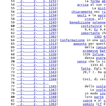
 53 
  2,     2,   1, 1231
|              la 
forma
ab
 54 
  2,     2,   1, 1233
|          
arriva
 al suo c
 55 
  2,     2,   1, 1233
|                  La 
mist
 56 
  2,     2,   1, 1234
|       
chiaramente
 nei 
ri
 57 
  2,     2,   1, 1234
|          
gesti
 e le 
paro
 58 
  2,     2,   1, 1235
|              
croce
, all'
 59 
  2,     2,   1, 1245
|      
benedizione
solenne
 60
  2,     2,   1, 1290
|            
costituisce
 i
 61 
  2,     2,   1, 1296
|              9,4; 
Ez
 9,4
 62 
  2,     2,   1, 1297
|            
importante
 ch
 63 
  2,     2,   1, 1302
|                   
1302
R
 64 
  2,     2,   1, 1312
| 
Confermazione
 in una 
sol
 65 
  2,     2,   1, 1313
|        
appunto
 per quest
 66 
  2,     2,   1, 1318
|              della 
ragio
 67 
  2,     2,   1, 1321
|             
promesse
bat
 68 
  2,     2,   1, 1326
|             1326 
Infine
,
 69 
  2,     2,   1, 1330
|              densa 
espre
 70
  2,     2,   1, 1330
|          
senso
 che lo si
 71 
  2,     2,   1, 1333
|                 1333 Al 
 72 
  2,     2,   1, 1341
|            
fatto
. Egli h
 73 
  2,     2,   1, 1343
|             20,7 ). Da q
 74 
  2,     2,   1, 1344
|                        1
 75 
  2,     2,   1, 1344
|             Così, di cel
 76 
  2,     2,   1  
    |                         
 77 
  2,     2,   1, 1345
|              dello 
svolg
 78 
  2,     2,   1, 1347
|                 Lo 
svolg
 79 
  2,     2,   1, 1348
|              in modo 
inv
 80
  2,     2,   1, 1348
|              loro 
parte
 81 
  2,     2,   1, 1352
|             
cuore
 e al 
c
 82 
  2,     2,   1, 1363
|             
uomini
 [
Cf
 E