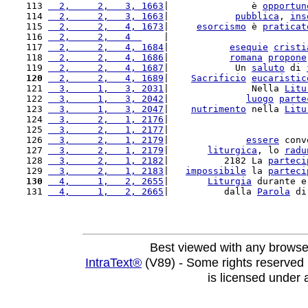
113 
  2,     2,   3, 1663
|               è 
opportun
114 
  2,     2,   3, 1663
|            
pubblica
, 
ins
115 
  2,     2,   4, 1673
|     
esorcismo
 è 
praticat
116 
  2,     2,   4  
    |                         
117 
  2,     2,   4, 1684
|           
esequie
cristi
118 
  2,     2,   4, 1686
|           
romana
propone
119 
  2,     2,   4, 1687
|            Un 
saluto
 di 
120
  2,     2,   4, 1689
|    
Sacrificio
eucaristic
121 
  3,     1,   3, 2031
|               Nella 
Litu
122 
  3,     1,   3, 2042
|              
luogo
parte
123 
  3,     1,   3, 2047
|    
nutrimento
 nella 
Litu
124 
  3,     2,   1, 2176
|                         
125 
  3,     2,   1, 2177
|                         
126 
  3,     2,   1, 2179
|              
essere
 conv
127 
  3,     2,   1, 2179
|       
liturgica
, lo 
radu
128 
  3,     2,   1, 2182
|          2182 La 
parteci
129 
  3,     2,   1, 2183
|   
impossibile
 la 
parteci
130
  4,     1,   2, 2655
|       
Liturgia
 durante e
131 
  4,     1,   2, 2665
|          dalla 
Parola
 di
Best viewed with any browse
IntraText®
(V89) - Some rights reserved
is licensed under