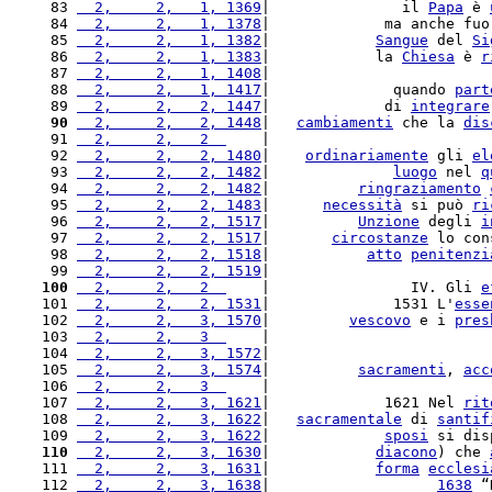
 83 
  2,     2,   1, 1369
|               il 
Papa
 è 
 84 
  2,     2,   1, 1378
|             ma anche fuo
 85 
  2,     2,   1, 1382
|            
Sangue
 del 
Si
 86 
  2,     2,   1, 1383
|            la 
Chiesa
 è 
r
 87 
  2,     2,   1, 1408
|                         
 88 
  2,     2,   1, 1417
|              quando 
part
 89 
  2,     2,   2, 1447
|             di 
integrare
 90
  2,     2,   2, 1448
|   
cambiamenti
 che la 
dis
 91 
  2,     2,   2  
    |                         
 92 
  2,     2,   2, 1480
|    
ordinariamente
 gli 
el
 93 
  2,     2,   2, 1482
|              
luogo
 nel 
q
 94 
  2,     2,   2, 1482
|          
ringraziamento
 95 
  2,     2,   2, 1483
|      
necessità
 si può 
ri
 96 
  2,     2,   2, 1517
|          
Unzione
 degli 
i
 97 
  2,     2,   2, 1517
|       
circostanze
 lo con
 98 
  2,     2,   2, 1518
|           
atto
penitenzi
 99 
  2,     2,   2, 1519
|                         
100
  2,     2,   2  
    |                IV. Gli 
e
101 
  2,     2,   2, 1531
|              1531 L'
esse
102 
  2,     2,   3, 1570
|         
vescovo
 e i 
pres
103 
  2,     2,   3  
    |                         
104 
  2,     2,   3, 1572
|                         
105 
  2,     2,   3, 1574
|          
sacramenti
, 
acc
106 
  2,     2,   3  
    |                         
107 
  2,     2,   3, 1621
|             1621 Nel 
rit
108 
  2,     2,   3, 1622
|   
sacramentale
 di 
santif
109 
  2,     2,   3, 1622
|             
sposi
 si dis
110
  2,     2,   3, 1630
|            
diacono
) che 
111 
  2,     2,   3, 1631
|            
forma
ecclesi
112 
  2,     2,   3, 1638
|                   
1638
 “