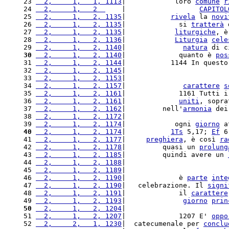
 23 
  2,     1,   1, 1113
|            loro 
comune
r
 24 
  2,     1,   2  
    |                  
CAPITOL
 25 
  2,     1,   2, 1135
|           
rivela
 la 
novi
 26 
  2,     1,   2, 1135
|             si 
tratterà
 
 27 
  2,     1,   2, 1135
|            
liturgiche
, è
 28 
  2,     1,   2, 1136
|            
Liturgia
cele
 29 
  2,     1,   2, 1140
|              
natura
 di c
 30
  2,     1,   2, 1140
|             quanto è 
pos
 31 
  2,     1,   2, 1144
|           1144 In questo
 32 
  2,     1,   2, 1145
|                         
 33 
  2,     1,   2, 1153
|                         
 34 
  2,     1,   2, 1157
|              
carattere
s
 35 
  2,     1,   2, 1161
|             1161 Tutti i
 36 
  2,     1,   2, 1161
|             
uniti
, sopra
 37 
  2,     1,   2, 1162
|         nell'
armonia
 dei
 38 
  2,     1,   2, 1172
|                         
 39 
  2,     1,   2, 1174
|            ogni 
giorno
 a
 40
  2,     1,   2, 1174
|           
1Ts
 5,17; 
Ef
 6
 41 
  2,     1,   2, 1177
|     
preghiera
, è così 
ra
 42 
  2,     1,   2, 1178
|         quasi un 
prolung
 43 
  2,     1,   2, 1185
|         quindi avere un 
 44 
  2,     1,   2, 1188
|                         
 45 
  2,     1,   2, 1189
|                         
 46 
  2,     1,   2, 1190
|             è 
parte
inte
 47 
  2,     1,   2, 1190
|   celebrazione. Il 
signi
 48 
  2,     1,   2, 1191
|             il 
carattere
 49 
  2,     1,   2, 1193
|              
giorno
prin
 50
  2,     1,   2, 1204
|                         
 51 
  2,     1,   2, 1207
|             1207 E' 
oppo
 52 
  2,     2,   1, 1230
|  catecumenale per 
conclu