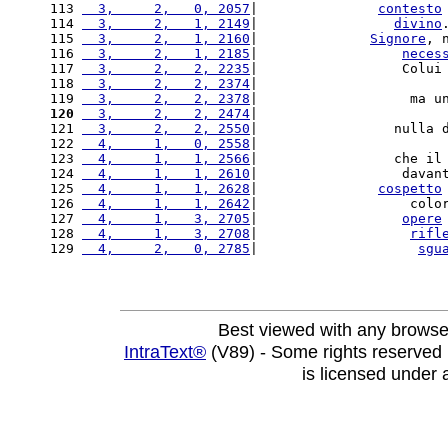
113 
  3,     2,   0, 2057
|               
contesto
114 
  3,     2,   1, 2149
|                 
divino
115 
  3,     2,   1, 2160
|              
Signore
, 
116 
  3,     2,   1, 2185
|                  
neces
117 
  3,     2,   2, 2235
|                  Colui
118 
  3,     2,   2, 2374
|                       
119 
  3,     2,   2, 2378
|                   ma u
120
  3,     2,   2, 2474
|                       
121 
  3,     2,   2, 2550
|                 nulla 
122 
  4,     1,   0, 2558
|                       
123 
  4,     1,   1, 2566
|                 che il
124 
  4,     1,   1, 2610
|                  davan
125 
  4,     1,   1, 2628
|               
cospetto
126 
  4,     1,   1, 2642
|                   colo
127 
  4,     1,   3, 2705
|                  
opere
128 
  4,     1,   3, 2708
|                   
rifl
129 
  4,     2,   0, 2785
|                    
sgu
Best viewed with any browse
IntraText®
(V89) - Some rights reserved
is licensed under