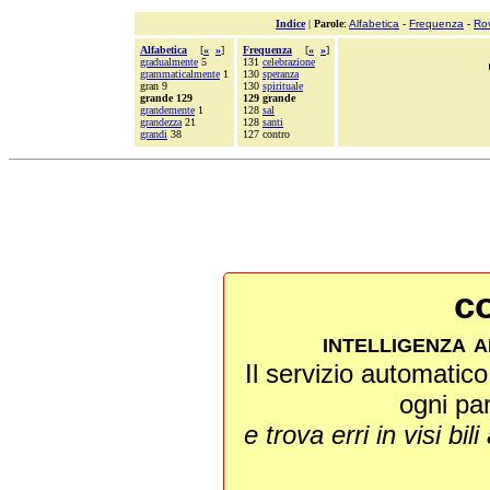
Indice
|
Parole
:
Alfabetica
-
Frequenza
-
Ro
Alfabetica
[
«
»
]
Frequenza
[
«
»
]
gradualmente
5
131
celebrazione
grammaticalmente
1
130
speranza
gran 9
130
spirituale
grande 129
129 grande
grandemente
1
128
sal
grandezza
21
128
santi
grandi
38
127 contro
co
intelligenza a
Il servizio automatico 
ogni pa
e trova erri in visi bili