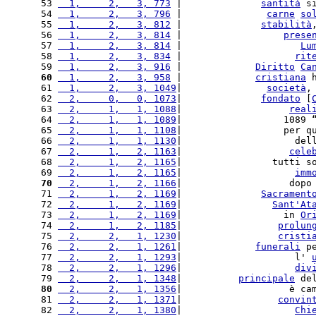
 53 
  1,     2,   3, 773
 |              
santità
 s
 54 
  1,     2,   3, 796
 |               
carne
so
 55 
  1,     2,   3, 812
 |              
stabilità
 56 
  1,     2,   3, 814
 |                  
prese
 57 
  1,     2,   3, 814
 |                     
Lu
 58 
  1,     2,   3, 834
 |                    
rit
 59 
  1,     2,   3, 916
 |             
Diritto
Ca
 60
  1,     2,   3, 958
 |             
cristiana
 
 61 
  1,     2,   3, 1049
|               
società
,
 62 
  2,     0,   0, 1073
|              
fondato
 [
 63 
  2,     1,   1, 1088
|                   
real
 64 
  2,     1,   1, 1089
|                  1089 
 65 
  2,     1,   1, 1108
|                  per q
 66 
  2,     1,   1, 1130
|                    del
 67 
  2,     1,   2, 1163
|                   
cele
 68 
  2,     1,   2, 1165
|                tutti s
 69 
  2,     1,   2, 1165
|                    
imm
 70
  2,     1,   2, 1166
|                   dopo
 71 
  2,     1,   2, 1169
|              
Sacrament
 72 
  2,     1,   2, 1169
|                
Sant'
At
 73 
  2,     1,   2, 1169
|                  in 
Or
 74 
  2,     1,   2, 1185
|                 
prolun
 75 
  2,     2,   1, 1230
|                 
cristi
 76 
  2,     2,   1, 1261
|             
funerali
 p
 77 
  2,     2,   1, 1293
|                    l' 
 78 
  2,     2,   1, 1296
|                    
div
 79 
  2,     2,   1, 1348
|          
principale
 de
 80
  2,     2,   1, 1356
|                   è ca
 81 
  2,     2,   1, 1371
|                 
convin
 82 
  2,     2,   1, 1380
|                    
Chi