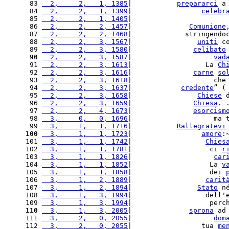
 83 
  2,     2,   1, 1385
|           
prepararci
 a
 84 
  2,     2,   1, 1399
|                 
celebr
 85 
  2,     2,   1, 1405
|                       
 86 
  2,     2,   2, 1457
|              
Comunione
 87 
  2,     2,   2, 1468
|             stringendo
 88 
  2,     2,   3, 1567
|                
uniti
 c
 89 
  2,     2,   3, 1580
|               
celibato
 90
  2,     2,   3, 1587
|                    
vad
 91 
  2,     2,   3, 1613
|                  La 
Ch
 92 
  2,     2,   3, 1616
|               
carne
so
 93 
  2,     2,   3, 1618
|                    che
 94 
  2,     2,   3, 1637
|            
credente
” (
 95 
  2,     2,   3, 1658
|                
Chiese
 
 96 
  2,     2,   3, 1659
|               
Chiesa
. 
 97 
  2,     2,   4, 1673
|               
esorcism
 98 
  3,     0,   0, 1696
|                    ma 
 99 
  3,     1,   1, 1716
|           
Rallegratevi
100
  3,     1,   1, 1723
|                 
amore
:
101 
  3,     1,   1, 1742
|                  
Chies
102 
  3,     1,   1, 1781
|                   ci 
r
103 
  3,     1,   1, 1826
|                    
car
104 
  3,     1,   1, 1852
|                   La 
v
105 
  3,     1,   1, 1858
|                   dei 
106 
  3,     1,   2, 1889
|                  
carit
107 
  3,     1,   2, 1894
|                
Stato
 n
108 
  3,     1,   3, 1994
|                  dell'
109 
  3,     1,   3, 1994
|                   perc
110
  3,     1,   3, 2005
|              
sprona
 ad
111 
  3,     2,   0, 2055
|                    
dom
112 
  3,     2,   0, 2055
|                 tua 
me