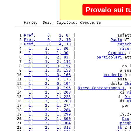
Provalo sui t
Parte,  Sez., Capitolo, Capoverso
  1 
Pref,     0,   2, 8
  |                  Infat
  2 
Pref,     0,   2, 10
 |               
Paolo
 VI
  3 
Pref,     0,   4, 13
 |                  
catec
  4 
  1,     1,   1, 30
  |                   
rice
  5 
  1,     1,   1, 30
  |              
Signore
, 
  6 
  1,     1,   2, 83
  |         
particolari
 at
  7 
  1,     1,   2, 112
 |                       
  8 
  1,     1,   3, 157
 |                    dal
  9 
  1,     1,   3, 158
 |                   a su
 10
  1,     1,   3, 166
 |            
credente
 è 
 11 
  1,     1,   3, 175
 |                  essa,
 12 
  1,     2,   0, 194
 |               della 
Ch
 13 
  1,     2,   0, 195
 | 
Nicea-Costantinopoli
, 
 14 
  1,     2,   1, 208
 |                   ci 
r
 15 
  1,     2,   1, 223
 |                  di 
Di
 16 
  1,     2,   1, 268
 |                   di 
D
 17 
  1,     2,   1, 274
 |                    per
 18 
  1,     2,   1, 284
 |                       
 19 
  1,     2,   1, 299
 |                   19,2
 20
  1,     2,   1, 300
 |                    
Dio
 21 
  1,     2,   1, 304
 |                   
preg
 22 
  1,     2,   1, 312
 |                  
Tb
 2,