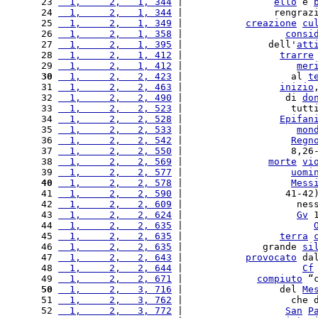
 23 
  1,     2,   1, 344
 |                
ello
 è 
 24 
  1,     2,   1, 344
 |                rengraz
 25 
  1,     2,   1, 349
 |           
creazione
cu
 26 
  1,     2,   1, 358
 |                  
consi
 27 
  1,     2,   1, 395
 |               dell'
att
 28 
  1,     2,   1, 412
 |                 
trarre
 29 
  1,     2,   1, 412
 |                    
mer
 30
  1,     2,   2, 423
 |                   al 
t
 31 
  1,     2,   2, 463
 |                 
inizio
 32 
  1,     2,   2, 490
 |                  di 
do
 33 
  1,     2,   2, 523
 |                   tutt
 34 
  1,     2,   2, 528
 |                 
Epifan
 35 
  1,     2,   2, 533
 |                    
mon
 36 
  1,     2,   2, 542
 |                   
Regn
 37 
  1,     2,   2, 550
 |                   8,26
 38 
  1,     2,   2, 569
 |               
morte
vi
 39 
  1,     2,   2, 577
 |                   
uomi
 40
  1,     2,   2, 578
 |                   
Mess
 41 
  1,     2,   2, 590
 |                  41-42
 42 
  1,     2,   2, 609
 |                    nes
 43 
  1,     2,   2, 624
 |                    
Gv
 
 44 
  1,     2,   2, 635
 |                       
 45 
  1,     2,   2, 635
 |                 
terra
 46 
  1,     2,   2, 635
 |              grande 
si
 47 
  1,     2,   2, 643
 |           
provocato
 da
 48 
  1,     2,   2, 644
 |                     
Cf
 49 
  1,     2,   2, 671
 |             
compiuto
 “
 50
  1,     2,   3, 716
 |                 del 
Me
 51 
  1,     2,   3, 762
 |                   che 
 52 
  1,     2,   3, 772
 |                  
San
P