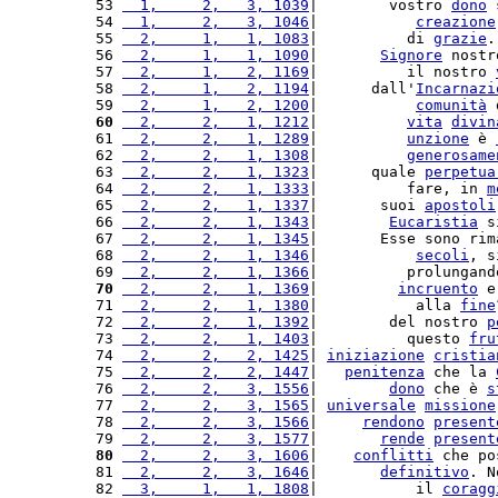
 53 
  1,     2,   3, 1039
|        vostro 
dono
 
 54 
  1,     2,   3, 1046
|           
creazione
 55 
  2,     1,   1, 1083
|          di 
grazie
.
 56 
  2,     1,   1, 1090
|       
Signore
 nostr
 57 
  2,     1,   2, 1169
|          il nostro 
 58 
  2,     1,   2, 1194
|      dall'
Incarnazi
 59 
  2,     1,   2, 1200
|           
comunità
 
 60
  2,     2,   1, 1212
|          
vita
divin
 61 
  2,     2,   1, 1289
|          
unzione
 è 
 62 
  2,     2,   1, 1308
|          
generosame
 63 
  2,     2,   1, 1323
|      quale 
perpetua
 64 
  2,     2,   1, 1333
|          fare, in 
m
 65 
  2,     2,   1, 1337
|       suoi 
apostoli
 66 
  2,     2,   1, 1343
|        
Eucaristia
 s
 67 
  2,     2,   1, 1345
|       Esse sono rim
 68 
  2,     2,   1, 1346
|           
secoli
, s
 69 
  2,     2,   1, 1366
|          prolungand
 70
  2,     2,   1, 1369
|         
incruento
 e
 71 
  2,     2,   1, 1380
|           alla 
fine
 72 
  2,     2,   1, 1392
|        del nostro 
p
 73 
  2,     2,   1, 1403
|          questo 
fru
 74 
  2,     2,   2, 1425
| 
iniziazione
cristia
 75 
  2,     2,   2, 1447
|   
penitenza
 che la 
 76 
  2,     2,   3, 1556
|        
dono
 che è 
s
 77 
  2,     2,   3, 1565
| 
universale
missione
 78 
  2,     2,   3, 1566
|     
rendono
present
 79 
  2,     2,   3, 1577
|       
rende
present
 80
  2,     2,   3, 1606
|    
conflitti
 che po
 81 
  2,     2,   3, 1646
|       
definitivo
. N
 82 
  3,     1,   1, 1808
|           il 
coragg