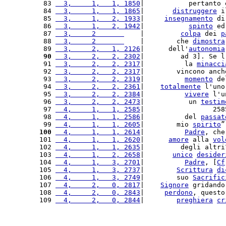
 83 
  3,     1,   1, 1850
|           pertanto 
 84 
  3,     1,   1, 1865
|       
distruggere
 i
 85 
  3,     1,   2, 1933
|     
insegnamento
 di
 86 
  3,     1,   2, 1942
|           
spinto
 ed
 87 
  3,     2       
    |         
colpa
 dei 
p
 88 
  3,     2       
    |        che 
dimostra
 89 
  3,     2,   1, 2126
|      dell'
autonomia
 90
  3,     2,   2, 2302
|         ad 3]. Se l
 91 
  3,     2,   2, 2317
|          la 
minacci
 92 
  3,     2,   2, 2317
|        vincono anch
 93 
  3,     2,   2, 2319
|          
momento
 de
 94 
  3,     2,   2, 2361
|    
totalmente
 l'uno
 95 
  3,     2,   2, 2384
|          
vivere
 l'u
 96 
  3,     2,   2, 2473
|           un 
testim
 97 
  4,     1,   1, 2585
|                 258
 98 
  4,     1,   1, 2586
|          del 
passat
 99 
  4,     1,   1, 2605
|        mio 
spirito
”
100
  4,     1,   1, 2614
|          
Padre
, che
101 
  4,     1,   1, 2620
|      
amore
 alla 
vol
102 
  4,     1,   1, 2635
|         degli altri
103 
  4,     1,   2, 2658
|       
unico
desider
104 
  4,     1,   3, 2701
|          
Padre
, [
Cf
105 
  4,     1,   3, 2737
|        
Scrittura
di
106 
  4,     1,   3, 2749
|        suo 
Sacrific
107 
  4,     2,   0, 2817
|    
Signore
 gridando
108 
  4,     2,   0, 2843
|     
perdono
, questo
109 
  4,     2,   0, 2844
|        
preghiera
cr