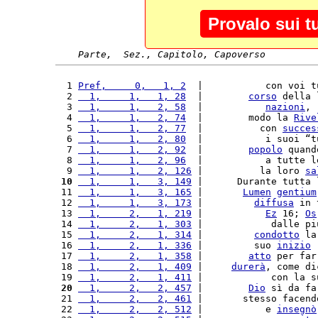
Provalo sui t
Parte,  Sez., Capitolo, Capoverso
  1 
Pref,     0,   1, 2
  |           con voi t
  2 
  1,     1,   1, 28
  |        
corso
 della 
  3 
  1,     1,   2, 58
  |           
nazioni
, 
  4 
  1,     1,   2, 74
  |        modo la 
Rive
  5 
  1,     1,   2, 77
  |          con 
succes
  6 
  1,     1,   2, 80
  |           i suoi “t
  7 
  1,     1,   2, 92
  |        
popolo
 quand
  8 
  1,     1,   2, 96
  |           a tutte l
  9 
  1,     1,   2, 126
 |          la loro 
sa
 10
  1,     1,   3, 149
 |      Durante tutta 
 11 
  1,     1,   3, 165
 |       
Lumen
gentium
 12 
  1,     1,   3, 173
 |         
diffusa
 in 
 13 
  1,     2,   1, 219
 |           
Ez
 16; 
Os
 14 
  1,     2,   1, 303
 |            dalle pi
 15 
  1,     2,   1, 314
 |         
condotto
 la
 16 
  1,     2,   1, 336
 |         suo 
inizio
 
 17 
  1,     2,   1, 358
 |        
atto
 per far
 18 
  1,     2,   1, 409
 |     
durerà
, come di
 19 
  1,     2,   1, 411
 |            con la s
 20
  1,     2,   2, 457
 |        
Dio
 sì da fa
 21 
  1,     2,   2, 461
 |       stesso facend
 22 
  1,     2,   2, 512
 |           e 
insegnò