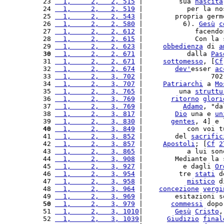
 23 
  1,     2,   2, 515
 |         sua 
nascita
 24 
  1,     2,   2, 519
 |           per la no
 25 
  1,     2,   2, 543
 |        propria germ
 26 
  1,     2,   2, 580
 |          6). 
Gesù
c
 27 
  1,     2,   2, 612
 |             facendo
 28 
  1,     2,   2, 615
 |             Con la 
 29 
  1,     2,   2, 623
 |     
obbedienza
 di 
a
 30
  1,     2,   2, 671
 |           dalla 
Pas
 31 
  1,     2,   2, 671
 |     
sottomesso
, [
Cf
 32 
  1,     2,   2, 674
 |        
dev'
esser 
ac
 33 
  1,     2,   3, 702
 |                 702
 34 
  1,     2,   3, 707
 |     
Patriarchi
 a 
Mo
 35 
  1,     2,   3, 765
 |         una 
struttu
 36 
  1,     2,   3, 769
 |       
ritorno
glori
 37 
  1,     2,   3, 769
 |          
Adamo
, "da
 38 
  1,     2,   3, 817
 |        
Dio
 una e 
un
 39 
  1,     2,   3, 830
 |       
gentes
, 4] e 
 40
  1,     2,   3, 849
 |           con voi t
 41 
  1,     2,   3, 852
 |        del 
sacrific
 42 
  1,     2,   3, 857
 |     
Apostoli
; [
Cf
2
 43 
  1,     2,   3, 865
 |           a lui son
 44 
  1,     2,   3, 908
 |        Mediante la 
 45 
  1,     2,   3, 927
 |          e dagli 
Or
 46 
  1,     2,   3, 954
 |         tre 
stati
 d
 47 
  1,     2,   3, 958
 |           
mistico
 d
 48 
  1,     2,   3, 964
 |    
concezione
vergi
 49 
  1,     2,   3, 969
 |        esitazioni s
 50
  1,     2,   3, 979
 |       
commessi
 dopo
 51 
  1,     2,   3, 1010
|        
Gesù
Cristo
,
 52 
  1,     2,   3, 1039
|      
Giudizio
final