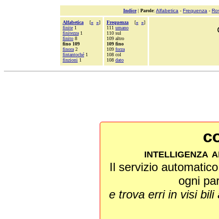
Indice
|
Parole
:
Alfabetica
-
Frequenza
-
Ro
Alfabetica
[
«
»
]
Frequenza
[
«
»
]
finite
1
111
umano
finitezza
1
110 sul
finito
8
109 altro
fino 109
109 fino
finora
2
109
forza
fintantoché
1
108 col
finzioni
1
108
dato
co
intelligenza a
Il servizio automatico 
ogni pa
e trova erri in visi bili