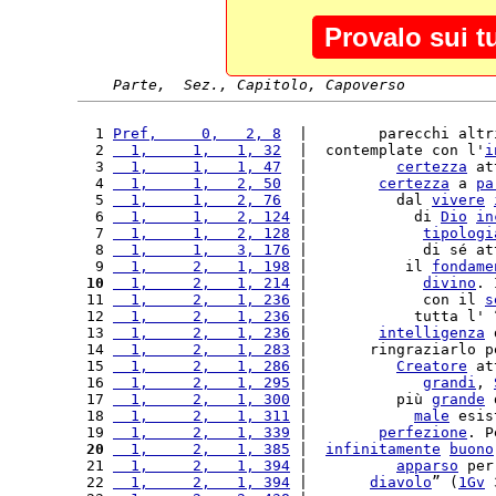
Provalo sui t
Parte,  Sez., Capitolo, Capoverso
  1 
Pref,     0,   2, 8
  |        parecchi altr
  2 
  1,     1,   1, 32
  |  contemplate con l'
i
  3 
  1,     1,   1, 47
  |          
certezza
 at
  4 
  1,     1,   2, 50
  |        
certezza
 a 
pa
  5 
  1,     1,   2, 76
  |          dal 
vivere
  6 
  1,     1,   2, 124
 |            di 
Dio
in
  7 
  1,     1,   2, 128
 |             
tipologi
  8 
  1,     1,   3, 176
 |             di sé at
  9 
  1,     2,   1, 198
 |           il 
fondame
 10
  1,     2,   1, 214
 |             
divino
. 
 11 
  1,     2,   1, 236
 |             con il 
s
 12 
  1,     2,   1, 236
 |            tutta l' 
 13 
  1,     2,   1, 236
 |        
intelligenza
 
 14 
  1,     2,   1, 283
 |       ringraziarlo p
 15 
  1,     2,   1, 286
 |          
Creatore
 at
 16 
  1,     2,   1, 295
 |             
grandi
, 
 17 
  1,     2,   1, 300
 |          più 
grande
 
 18 
  1,     2,   1, 311
 |            
male
 esis
 19 
  1,     2,   1, 339
 |        
perfezione
. P
 20
  1,     2,   1, 385
 |  
infinitamente
buono
 21 
  1,     2,   1, 394
 |          
apparso
 per
 22 
  1,     2,   1, 394
 |       
diavolo
” (
1Gv
 