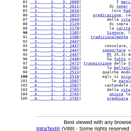
 83 
  3,     1,   3, 2009
|               I 
meri
 84 
  3,     1,   3, 2011
|            di 
tener
 85 
  3,     1,   3, 2016
|             loro 
Pad
 86 
  3,     1,   3, 2033
|     
predicazione
, co
 87 
  3,     1,   3, 2044
|           della 
vita
 88 
  3,     2,   1, 2129
|            di sopra 
 89 
  3,     2,   1, 2179
|            la 
carità
 90
  3,     2,   1, 2185
|           
Signore
, l
 91 
  3,     2,   1, 2186
|    
tradizionalmente
 92 
  3,     2,   2, 2447
|                     
 93 
  3,     2,   2, 2447
|          consolare, 
 94 
  3,     2,   2, 2447
|         
sopportare
 c
 95 
  3,     2,   2, 2447
|           
Mt
 25,31-4
 96 
  3,     2,   2, 2448
|           ha 
fatto
 c
 97 
  3,     2,   2, 2472
| 
trasmissione
 della 
f
 98 
  3,     2,   2, 2501
|           la 
bellezz
 99 
  3,     2,   2, 2513
|         qualche modo
100
  3,     2,   2, 2516
|         egli si 
occu
101 
  4,     1,   1, 2587
|             le 
parol
102 
  4,     1,   1, 2587
|          cantandole 
103 
  4,     1,   3, 2705
|           della 
vita
104 
  4,     1,   3, 2745
|            
unisce
 la
105 
  4,     1,   3, 2745
|           
preghiera
 
Best viewed with any browse
IntraText®
(V89) - Some rights reserved