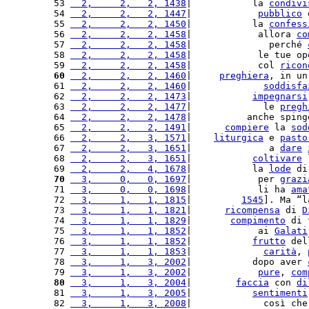
 53 
  2,     2,   2, 1438
|           la 
condivi
 54 
  2,     2,   2, 1447
|            
pubblico
 
 55 
  2,     2,   2, 1450
|           la 
confess
 56 
  2,     2,   2, 1458
|            allora 
co
 57 
  2,     2,   2, 1458
|              perché 
 58 
  2,     2,   2, 1458
|            le tue op
 59 
  2,     2,   2, 1458
|            col 
ricon
 60
  2,     2,   2, 1460
|     
preghiera
, in un
 61 
  2,     2,   2, 1460
|             
soddisfa
 62 
  2,     2,   2, 1473
|           
impegnarsi
 63 
  2,     2,   2, 1477
|             le 
pregh
 64 
  2,     2,   2, 1478
|          anche sping
 65 
  2,     2,   2, 1491
|      
compiere
 la 
sod
 66 
  2,     2,   3, 1571
|    
liturgica
 e 
pasto
 67 
  2,     2,   3, 1651
|              a 
dare
 68 
  2,     2,   3, 1651
|           
coltivare
 
 69 
  2,     2,   4, 1678
|           la 
lode
 di
 70
  3,     0,   0, 1697
|            per 
grazi
 71 
  3,     0,   0, 1698
|            li ha 
ama
 72 
  3,     1,   1, 1815
|         
1545
]. Ma “l
 73 
  3,     1,   1, 1821
|      
ricompensa
 di 
D
 74 
  3,     1,   1, 1829
|       
compimento
 di 
 75 
  3,     1,   1, 1852
|            ai 
Galati
 76 
  3,     1,   1, 1852
|           
frutto
 del
 77 
  3,     1,   1, 1853
|             
carità
, 
 78 
  3,     1,   3, 2002
|           dopo aver 
 79 
  3,     1,   3, 2002
|            
pure
, 
com
 80
  3,     1,   3, 2004
|        
faccia
 con 
di
 81 
  3,     1,   3, 2005
|           
sentimenti
 82 
  3,     1,   3, 2008
|             così che