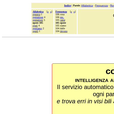
Indice
|
Parole
:
Alfabetica
-
Frequenza
-
Ro
Alfabetica
[
«
»
]
Frequenza
[
«
»
]
operava
1
106 cosa
operazione
4
106
enc.
operazioni
5
105
carne
opere 105
105 opere
operi
4
105 siamo
operiamo
2
104 dalle
operò
1
104
devono
co
intelligenza a
Il servizio automatico 
ogni pa
e trova erri in visi bili