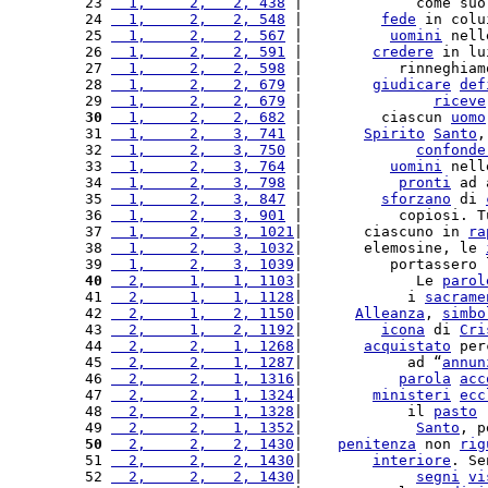
 23 
  1,     2,   2, 438
 |             come suo
 24 
  1,     2,   2, 548
 |         
fede
 in colu
 25 
  1,     2,   2, 567
 |          
uomini
 nell
 26 
  1,     2,   2, 591
 |        
credere
 in lu
 27 
  1,     2,   2, 598
 |           rinneghiam
 28 
  1,     2,   2, 679
 |        
giudicare
def
 29 
  1,     2,   2, 679
 |               
riceve
 30
  1,     2,   2, 682
 |         ciascun 
uomo
 31 
  1,     2,   3, 741
 |       
Spirito
Santo
,
 32 
  1,     2,   3, 750
 |             
confonde
 33 
  1,     2,   3, 764
 |          
uomini
 nell
 34 
  1,     2,   3, 798
 |           
pronti
 ad 
 35 
  1,     2,   3, 847
 |         
sforzano
 di 
 36 
  1,     2,   3, 901
 |           copiosi. T
 37 
  1,     2,   3, 1021
|       ciascuno in 
ra
 38 
  1,     2,   3, 1032
|       elemosine, le 
 39 
  1,     2,   3, 1039
|          portassero 
 40
  2,     1,   1, 1103
|             Le 
parol
 41 
  2,     1,   1, 1128
|            i 
sacrame
 42 
  2,     1,   2, 1150
|      
Alleanza
, 
simbo
 43 
  2,     1,   2, 1192
|         
icona
 di 
Cri
 44 
  2,     2,   1, 1268
|       
acquistato
 per
 45 
  2,     2,   1, 1287
|            ad “
annun
 46 
  2,     2,   1, 1316
|           
parola
acc
 47 
  2,     2,   1, 1324
|        
ministeri
ecc
 48 
  2,     2,   1, 1328
|            il 
pasto
 
 49 
  2,     2,   1, 1352
|             
Santo
, p
 50
  2,     2,   2, 1430
|    
penitenza
 non 
rig
 51 
  2,     2,   2, 1430
|        
interiore
. Se
 52 
  2,     2,   2, 1430
|             
segni
vi