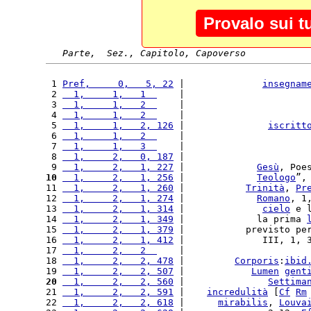
Provalo sui t
Parte,  Sez., Capitolo, Capoverso
 1 
Pref,     0,   5, 22
 |              
insegnam
 2 
  1,     1,   1  
    |                      
 3 
  1,     1,   2  
    |                      
 4 
  1,     1,   2  
    |                      
 5 
  1,     1,   2, 126
 |               
iscritt
 6 
  1,     1,   2  
    |                      
 7 
  1,     1,   3  
    |                      
 8 
  1,     2,   0, 187
 |                      
 9 
  1,     2,   1, 227
 |             
Gesù
, Poe
10
  1,     2,   1, 256
 |             
Teologo
”,
11 
  1,     2,   1, 260
 |           
Trinità
, 
Pr
12 
  1,     2,   1, 274
 |             
Romano
, 1
13 
  1,     2,   1, 314
 |              
cielo
 e 
14 
  1,     2,   1, 349
 |             la prima 
15 
  1,     2,   1, 379
 |           previsto pe
16 
  1,     2,   1, 412
 |              III, 1, 
17 
  1,     2,   2  
    |                      
18 
  1,     2,   2, 478
 |         
Corporis
:
ibid
19 
  1,     2,   2, 507
 |            
Lumen
gent
20
  1,     2,   2, 560
 |               
Settima
21 
  1,     2,   2, 591
 |    
incredulità
 [
Cf
Rm
22 
  1,     2,   2, 618
 |      
mirabilis
, 
Louva