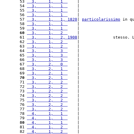
53 
  3,     1,   1  
    |                      
54 
  3,     1,   1  
    |                      
55 
  3,     1,   1  
    |                      
56 
  3,     1,   1  
    |                      
57 
  3,     1,   1, 1820
| 
particolarissimo
 in q
58 
  3,     1,   1  
    |                      
59 
  3,     1,   1  
    |                      
60
  3,     1,   2  
    |                      
61 
  3,     1,   2, 1908
|              stesso. 
62 
  3,     1,   2  
    |                      
63 
  3,     1,   2  
    |                      
64 
  3,     1,   3  
    |                      
65 
  3,     1,   3  
    |                      
66 
  3,     1,   3  
    |                      
67 
  3,     2,   0  
    |                      
68 
  3,     2,   1  
    |                      
69 
  3,     2,   1  
    |                      
70
  3,     2,   1  
    |                      
71 
  3,     2,   2  
    |                      
72 
  3,     2,   2  
    |                      
73 
  3,     2,   2  
    |                      
74 
  3,     2,   2  
    |                      
75 
  3,     2,   2  
    |                      
76 
  3,     2,   2  
    |                      
77 
  3,     2,   2  
    |                      
78 
  4,     1,   1  
    |                      
79 
  4,     1,   1  
    |                      
80
  4,     1,   1  
    |                      
81 
  4,     1,   2  
    |                      
82 
  4,     1,   2  
    |                      