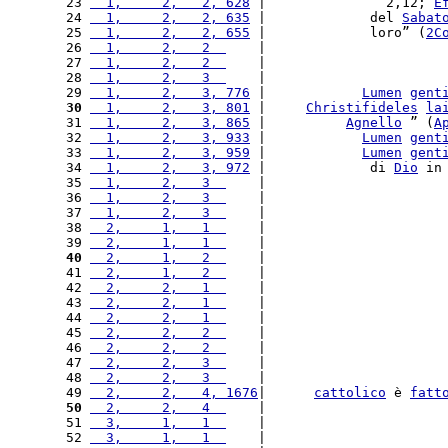
23 
  1,     2,   2, 628
 |               2,12; 
E
24 
  1,     2,   2, 635
 |             del 
Sabat
25 
  1,     2,   2, 655
 |             loro” (
2C
26 
  1,     2,   2  
    |                      
27 
  1,     2,   2  
    |                      
28 
  1,     2,   3  
    |                      
29 
  1,     2,   3, 776
 |            
Lumen
gent
30
  1,     2,   3, 801
 |     
Christifideles
la
31 
  1,     2,   3, 865
 |          
Agnello
 ” (
A
32 
  1,     2,   3, 933
 |            
Lumen
gent
33 
  1,     2,   3, 959
 |            
Lumen
gent
34 
  1,     2,   3, 972
 |             di 
Dio
 in
35 
  1,     2,   3  
    |                      
36 
  1,     2,   3  
    |                      
37 
  1,     2,   3  
    |                      
38 
  2,     1,   1  
    |                      
39 
  2,     1,   1  
    |                      
40
  2,     1,   2  
    |                      
41 
  2,     1,   2  
    |                      
42 
  2,     2,   1  
    |                      
43 
  2,     2,   1  
    |                      
44 
  2,     2,   1  
    |                      
45 
  2,     2,   2  
    |                      
46 
  2,     2,   2  
    |                      
47 
  2,     2,   3  
    |                      
48 
  2,     2,   3  
    |                      
49 
  2,     2,   4, 1676
|      
cattolico
 è 
fatt
50
  2,     2,   4  
    |                      
51 
  3,     1,   1  
    |                      
52 
  3,     1,   1  
    |                      