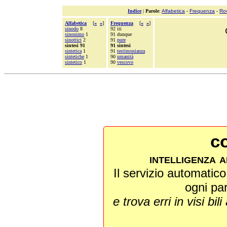
Indice
|
Parole
:
Alfabetica
-
Frequenza
-
Ro
Alfabetica
[
«
»
]
Frequenza
[
«
»
]
sinodo
8
92 iii
sinonimo
1
91 dunque
sinottici
2
91
pure
sintesi 91
91 sintesi
sintetica
1
91
testimonianza
sintetiche
1
90
umanità
sintetico
1
90
vescovo
co
intelligenza a
Il servizio automatico 
ogni pa
e trova erri in visi bili