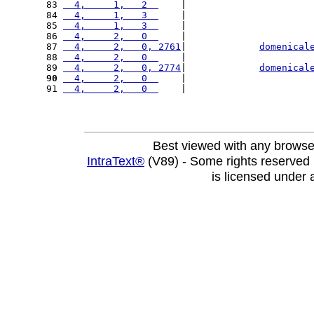
83 
  4,     1,   2  
    |                      
84 
  4,     1,   3  
    |                      
85 
  4,     1,   3  
    |                      
86 
  4,     2,   0  
    |                      
87 
  4,     2,   0, 2761
|             
domenical
88 
  4,     2,   0  
    |                      
89 
  4,     2,   0, 2774
|             
domenical
90
  4,     2,   0  
    |                      
91 
  4,     2,   0  
    |                      
Best viewed with any browse
IntraText®
(V89) - Some rights reserved
is licensed under