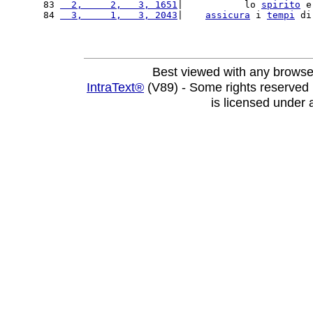
83 
  2,     2,   3, 1651
|           lo 
spirito
 e
84 
  3,     1,   3, 2043
|    
assicura
 i 
tempi
 di
Best viewed with any browse
IntraText®
(V89) - Some rights reserved
is licensed under