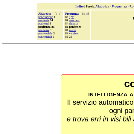
Indice
|
Parole
:
Alfabetica
-
Frequenza
-
Ro
Alfabetica
[
«
»
]
Frequenza
[
«
»
]
penetrazione
1
84
1gv
penitente
14
84
catechesi
penitenti
8
84
chiama
penitenza 84
84 penitenza
penitenze
1
84
pietro
penitenziale
3
84
vergine
penitenziali
1
83 29
co
intelligenza a
Il servizio automatico 
ogni pa
e trova erri in visi bili