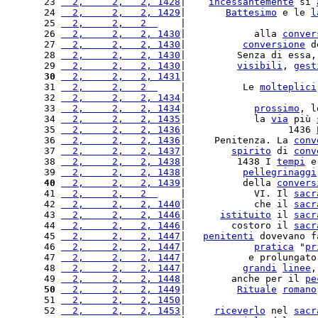
23 
  2,     2,   2, 1428
|    
incessantemente
 si 
24 
  2,     2,   2, 1429
|       
Battesimo
 e le 
l
25 
  2,     2,   2  
    |                       
26 
  2,     2,   2, 1430
|            alla 
conver
27 
  2,     2,   2, 1430
|          
conversione
 d
28 
  2,     2,   2, 1430
|         Senza di essa,
29 
  2,     2,   2, 1430
|         
visibili
, 
gest
30
  2,     2,   2, 1431
|                       
31 
  2,     2,   2  
    |          Le 
molteplici
32 
  2,     2,   2, 1434
|                       
33 
  2,     2,   2, 1434
|            
prossimo
, l
34 
  2,     2,   2, 1435
|            la 
via
 più 
35 
  2,     2,   2, 1436
|                  1436 
36 
  2,     2,   2, 1436
|     Penitenza. La 
conv
37 
  2,     2,   2, 1437
|        
spirito
 di 
conv
38 
  2,     2,   2, 1438
|         1438 I 
tempi
 e
39 
  2,     2,   2, 1438
|          
pellegrinaggi
40
  2,     2,   2, 1439
|          della 
convers
41 
  2,     2,   2  
    |            VI. Il 
sacr
42 
  2,     2,   2, 1440
|            che il 
sacr
43 
  2,     2,   2, 1446
|      
istituito
 il 
sacr
44 
  2,     2,   2, 1446
|        costoro il 
sacr
45 
  2,     2,   2, 1447
|   
penitenti
 dovevano f
46 
  2,     2,   2, 1447
|            
pratica
 "
pr
47 
  2,     2,   2, 1447
|           e prolungato
48 
  2,     2,   2, 1447
|          
grandi
linee
,
49 
  2,     2,   2, 1448
|        anche per il 
pe
50
  2,     2,   2, 1449
|         
Rituale
romano
51 
  2,     2,   2, 1450
|                       
52 
  2,     2,   2, 1453
|     
riceverlo
 nel 
sacr