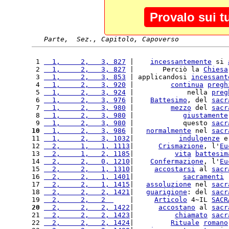
Provalo sui t
Parte,  Sez., Capitolo, Capoverso
 1 
  1,     2,   3, 827
 |    
incessantemente
 si 
 2 
  1,     2,   3, 827
 |       Perciò la 
Chiesa
 3 
  1,     2,   3, 853
 | applicandosi 
incessant
 4 
  1,     2,   3, 920
 |         
continua
pregh
 5 
  1,     2,   3, 924
 |             nella 
preg
 6 
  1,     2,   3, 976
 |    
Battesimo
, del 
sacr
 7 
  1,     2,   3, 980
 |         
mezzo
 del 
sacr
 8 
  1,     2,   3, 980
 |            
giustamente
 9 
  1,     2,   3, 980
 |            questo 
sacr
10
  1,     2,   3, 986
 |   
normalmente
 nel 
sacr
11 
  1,     2,   3, 1032
|           
indulgenze
 e
12 
  2,     1,   1, 1113
|      
Crismazione
, l'
Eu
13 
  2,     1,   2, 1185
|          
vita
battesim
14 
  2,     2,   0, 1210
|    
Confermazione
, l'
Eu
15 
  2,     2,   1, 1310
|     
accostarsi
 al 
sacr
16 
  2,     2,   1, 1401
|            
sacramenti
 
17 
  2,     2,   1, 1415
|   
assoluzione
 nel 
sacr
18 
  2,     2,   2, 1421
|   
guarigione
: del 
sacr
19 
  2,     2,   2  
    |     
Articolo
 4~IL 
SACR
20
  2,     2,   2, 1422
|      
accostano
 al 
sacr
21 
  2,     2,   2, 1423
|          
chiamato
sacr
22 
  2,     2,   2, 1424
|         
Rituale
romano