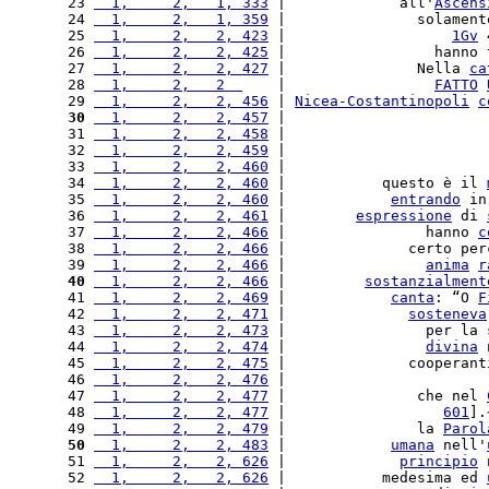
23 
  1,     2,   1, 333
 |             all'
Ascens
24 
  1,     2,   1, 359
 |               solament
25 
  1,     2,   2, 423
 |                   
1Gv
 
26 
  1,     2,   2, 425
 |                 hanno 
27 
  1,     2,   2, 427
 |               Nella 
ca
28 
  1,     2,   2  
    |                 
FATTO
29 
  1,     2,   2, 456
 | 
Nicea-Costantinopoli
c
30
  1,     2,   2, 457
 |                       
31 
  1,     2,   2, 458
 |                       
32 
  1,     2,   2, 459
 |                       
33 
  1,     2,   2, 460
 |                       
34 
  1,     2,   2, 460
 |           questo è il 
35 
  1,     2,   2, 460
 |            
entrando
 in
36 
  1,     2,   2, 461
 |        
espressione
 di 
37 
  1,     2,   2, 466
 |                hanno 
c
38 
  1,     2,   2, 466
 |              certo per
39 
  1,     2,   2, 466
 |                
anima
r
40
  1,     2,   2, 466
 |         
sostanzialment
41 
  1,     2,   2, 469
 |            
canta
: “O 
F
42 
  1,     2,   2, 471
 |              
sosteneva
43 
  1,     2,   2, 473
 |                per la 
44 
  1,     2,   2, 474
 |                
divina
 
45 
  1,     2,   2, 475
 |              cooperant
46 
  1,     2,   2, 476
 |                       
47 
  1,     2,   2, 477
 |               che nel 
48 
  1,     2,   2, 477
 |                  
601
].
49 
  1,     2,   2, 479
 |               la 
Parol
50
  1,     2,   2, 483
 |            
umana
 nell'
51 
  1,     2,   2, 626
 |             
principio
 
52 
  1,     2,   2, 626
 |           medesima ed 