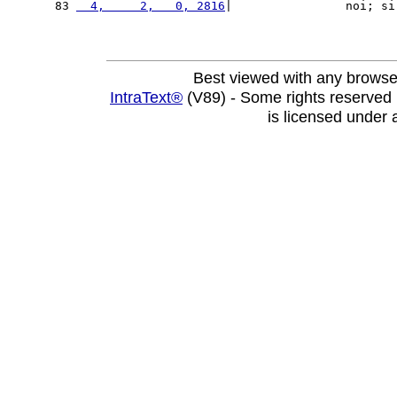
83 
  4,     2,   0, 2816
|                noi; si
Best viewed with any browse
IntraText®
(V89) - Some rights reserved
is licensed under