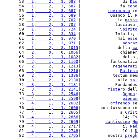
53 
  1,     2,   3, 683
 |                 di 
Dio
54 
  1,     2,   3, 687
 |                fa 
cono
55 
  1,     2,   3, 687
 |           
movimento
 in
56 
  1,     2,   3, 689
 |            Quando il 
P
57 
  1,     2,   3, 702
 |               la 
missi
58 
  1,     2,   3, 707
 |              lasciava 
59 
  1,     2,   3, 724
 |                
Spirito
60
  1,     2,   3, 834
 |              Infatti, 
61 
  1,     2,   3, 970
 |               mai 
esse
62 
  1,     2,   3, 971
 |                 
adoraz
63 
  1,     2,   3, 1015
|               della 
ca
64 
  2,     0,   0, 1066
|                chiamer
65 
  2,     1,   1, 1082
|                 della 
66 
  2,     1,   2, 1160
|            fantomatica
67 
  2,     2,   1, 1213
|             
regenerati
68 
  2,     2,   1, 1216
|                
Battesi
69 
  2,     2,   1, 1386
|             tectum meu
70
  3,     2,   1, 2130
|               alla 
sal
71 
  3,     2,   1, 2131
|              Fondandos
72 
  3,     2,   1, 2141
|           
mistero
 dell
73 
  3,     2,   2, 2546
|                 
Regno
:
74 
  4,     1,   1, 2598
|                 
pienam
75 
  4,     1,   1, 2602
|            
offrendo
 se
76 
  4,     1,   1, 2606
|        confluiscono in
77 
  4,     1,   2, 2665
|                a 
Crist
78 
  4,     1,   2, 2666
|                 14; Es
79 
  4,     1,   2, 2669
|          
santissimo
No
80
  4,     1,   3, 2717
|                 il 
Pad
81 
  4,     1,   3, 2748
|                 10 ] 
D
82 
  4,     2,   0, 2765
|           nostra 
pregh