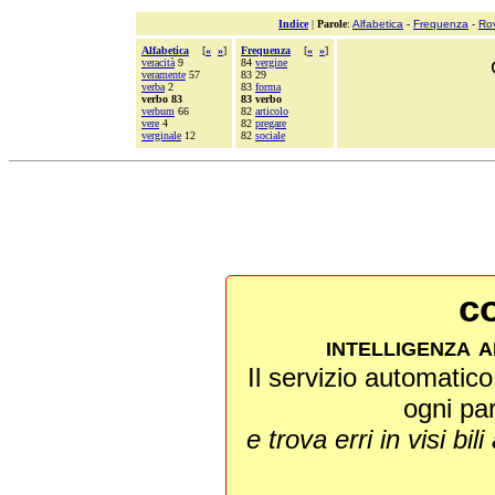
Indice
|
Parole
:
Alfabetica
-
Frequenza
-
Ro
Alfabetica
[
«
»
]
Frequenza
[
«
»
]
veracità
9
84
vergine
veramente
57
83 29
verba
2
83
forma
verbo 83
83 verbo
verbum
66
82
articolo
vere
4
82
pregare
verginale
12
82
sociale
co
intelligenza a
Il servizio automatico 
ogni pa
e trova erri in visi bili