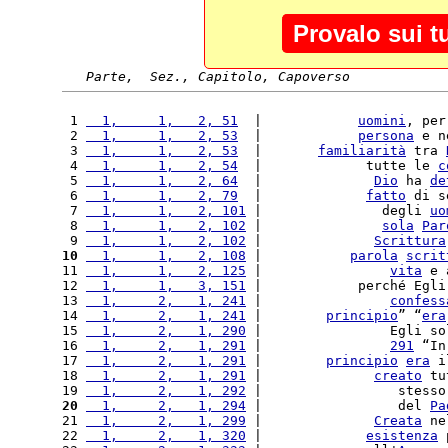
Provalo sui t
Parte,  Sez., Capitolo, Capoverso
 1 
  1,     1,   2, 51
  |            
uomini
, per
 2 
  1,     1,   2, 53
  |            
persona
 e n
 3 
  1,     1,   2, 53
  |       
familiarità
 tra 
 4 
  1,     1,   2, 54
  |             tutte le 
c
 5 
  1,     1,   2, 64
  |              
Dio
 ha 
de
 6 
  1,     1,   2, 79
  |             
fatto
 di s
 7 
  1,     1,   2, 101
 |               degli 
uo
 8 
  1,     1,   2, 102
 |               
sola
Par
 9 
  1,     1,   2, 102
 |              
Scrittura
10
  1,     1,   2, 108
 |           
parola
scrit
11 
  1,     1,   2, 125
 |                
vita
 e 
12 
  1,     1,   3, 151
 |            perché Egli
13 
  1,     2,   1, 241
 |                
confess
14 
  1,     2,   1, 241
 |        
principio
” “
era
15 
  1,     2,   1, 290
 |                Egli so
16 
  1,     2,   1, 291
 |                
291
 “In
17 
  1,     2,   1, 291
 |        
principio
era
 i
18 
  1,     2,   1, 291
 |              
creato
 tu
19 
  1,     2,   1, 292
 |                 stesso
20
  1,     2,   1, 294
 |                 del 
Pa
21 
  1,     2,   1, 299
 |              
Creata
 ne
22 
  1,     2,   1, 320
 |             
esistenza
 